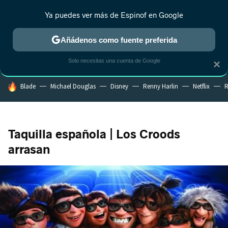
Ya puedes ver más de Espinof en Google
MENÚ
NUEVO
Añádenos como fuente preferida
CRÍTICA
ESTRENOS
REALITY
ANIME
RANKINGS CINE
RA
Solo necesitas una cuenta de Google
×
HOY SE HABLA DE
Blade
Michael Douglas
Disney
Renny Harlin
Netflix
R
Taquilla española | Los Croods
arrasan