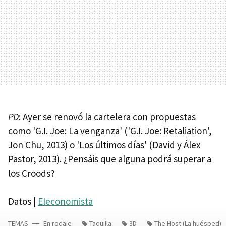
PD
: Ayer se renovó la cartelera con propuestas
como 'G.I. Joe: La venganza' ('G.I. Joe: Retaliation',
Jon Chu, 2013) o 'Los últimos días' (David y Álex
Pastor, 2013). ¿Pensáis que alguna podrá superar a
los Croods?
Datos |
Eleconomista
TEMAS
En rodaje
Taquilla
3D
The Host (La huésped)