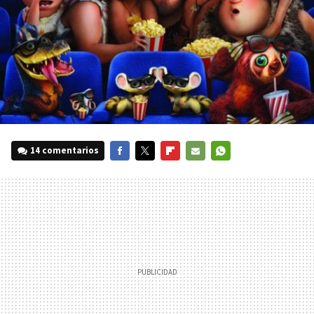
14 comentarios
FACEBOOK
TWITTER
FLIPBOARD
E-
WHATSAPP
MAIL