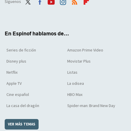
Síguenos
Twit
Face
Yout
Inst
RSS
Flip
ter
boo
ube
agra
boar
k
m
d
En Espinof hablamos de...
Series de ficción
Amazon Prime Video
Disney plus
Movistar Plus
Netflix
Listas
Apple TV
La odisea
Cine español
HBO Max
La casa del dragón
Spider-man: Brand New Day
VER MÁS TEMAS