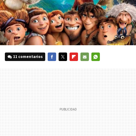
11 comentarios
FACEBOOK
TWITTER
FLIPBOARD
E-
WHATSAPP
MAIL