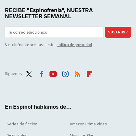
RECIBE "Espinofrenia", NUESTRA
NEWSLETTER SEMANAL
SUSCRIBIR
Suscribiéndote aceptas nuestra
política de privacidad
Síguenos
Twit
Face
Yout
Inst
RSS
Flip
ter
boo
ube
agra
boar
k
m
d
En Espinof hablamos de...
Series de ficción
Amazon Prime Video
Disney plus
Movistar Plus