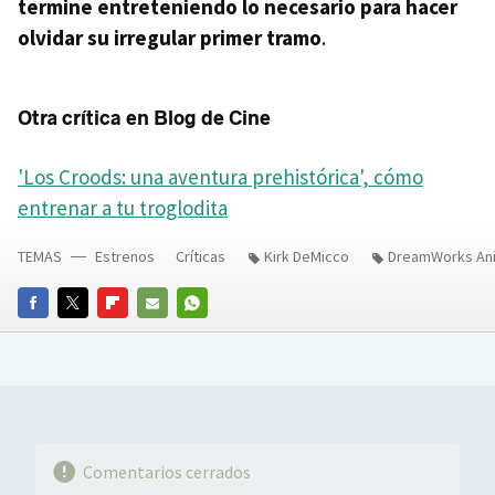
termine entreteniendo lo necesario para hacer
olvidar su irregular primer tramo
.
Otra crítica en Blog de Cine
'Los Croods: una aventura prehistórica', cómo
entrenar a tu troglodita
TEMAS
Estrenos
Críticas
Kirk DeMicco
DreamWorks An
FACEBOOK
TWITTER
FLIPBOARD
E-
WHATSAPP
MAIL
Comentarios cerrados