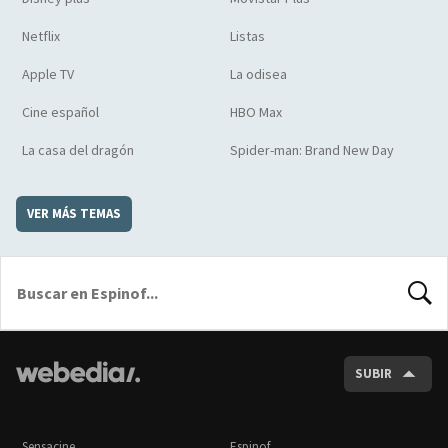
Netflix
Listas
Apple TV
La odisea
Cine español
HBO Max
La casa del dragón
Spider-man: Brand New Day
VER MÁS TEMAS
BUSCA
SUBIR
Sensacine
Espinof