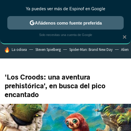
Ya puedes ver más de Espinof en Google
MENÚ
NUEVO
Añádenos como fuente preferida
CRÍTICA
ESTRENOS
REALITY
ANIME
RANKINGS CINE
RA
Solo necesitas una cuenta de Google
×
HOY SE HABLA DE
La odisea
Steven Spielberg
Spider-Man: Brand New Day
Alien
'Los Croods: una aventura
prehistórica', en busca del pico
encantado