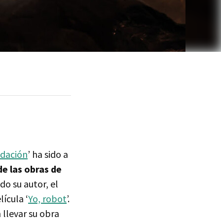
dación
’ ha sido a
de las obras de
do su autor, el
ícula ‘
Yo, robot
’.
llevar su obra