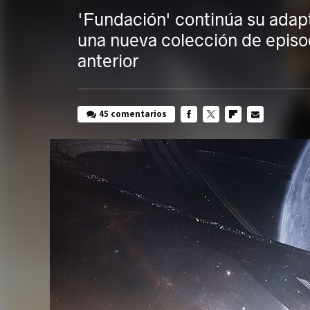
'Fundación' continúa su adap
una nueva colección de episo
anterior
45 comentarios
FACEBOOK
TWITTER
FLIPBOARD
E-
MAIL