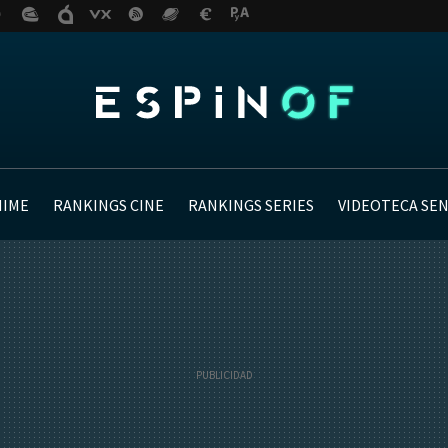
NIME
RANKINGS CINE
RANKINGS SERIES
VIDEOTECA SE