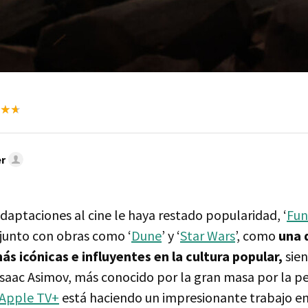
r
daptaciones al cine le haya restado popularidad, ‘
Fun
junto con obras como ‘
Dune
’ y ‘
Star Wars
’, como
una 
más icónicas e influyentes en la cultura popular,
sien
saac Asimov, más conocido por la gran masa por la pel
Apple TV+
está haciendo un impresionante trabajo en 