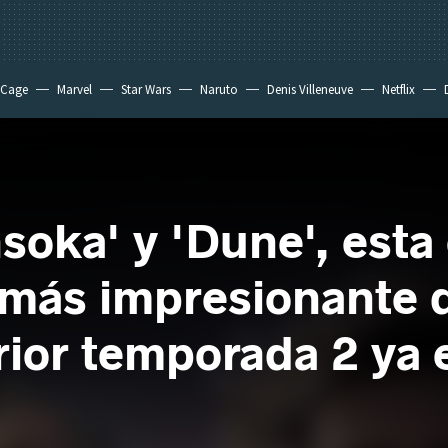
 Cage
Marvel
Star Wars
Naruto
Denis Villeneuve
Netflix
soka' y 'Dune', esta 
 más impresionante d
rior temporada 2 ya 