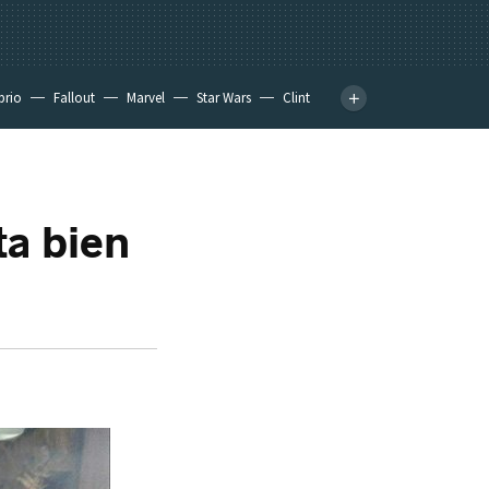
prio
Fallout
Marvel
Star Wars
Clint
ta bien