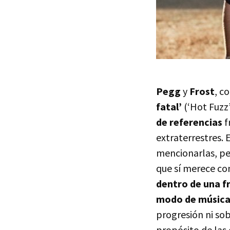
Pegg
y
Frost
, c
fatal’
(‘Hot Fuzz’
de referencias
f
extraterrestres.
mencionarlas, per
que sí merece co
dentro de una f
modo de música,
progresión ni so
propósito de las 