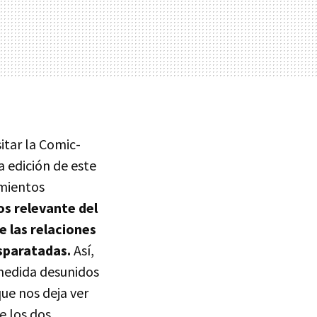
itar la Comic-
a edición de este
amientos
os relevante del
e las relaciones
sparatadas.
Así,
medida desunidos
ue nos deja ver
e los dos