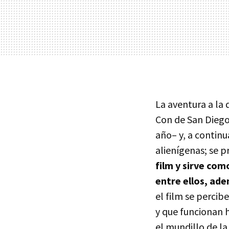
La aventura a la 
Con de San Diego 
año– y, a continu
alienígenas; se p
film y sirve com
entre ellos, ad
el film se perci
y que funcionan 
el mundillo de l