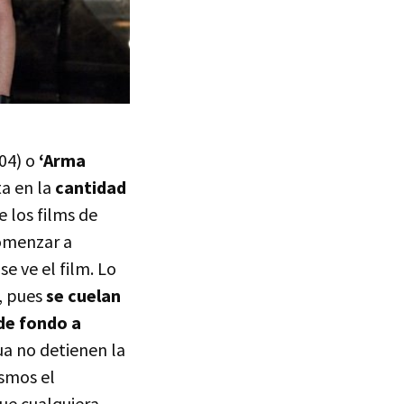
04) o
‘Arma
ta en la
cantidad
 los films de
comenzar a
e ve el film. Lo
, pues
se cuelan
de fondo a
ua no detienen la
ismos el
que cualquiera