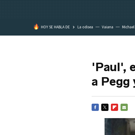
HOY SE HABLA DE
La odisea
Vaiana
Michael
Eastwood
'Paul', 
a Pegg 
FACEBOOK
TWITTER
FLIPBOARD
E-
MAIL