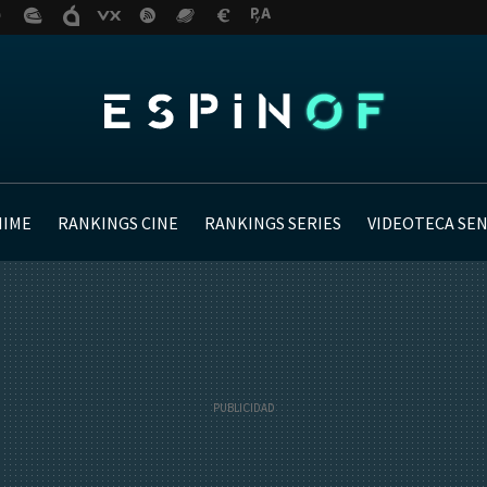
NIME
RANKINGS CINE
RANKINGS SERIES
VIDEOTECA SE