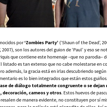
onocidos por
‘Zombies Party’
(‘Shaun of the Dead’, 20
, 2007), son los autores del guion de ‘Paul’ y eso se no
riquis que contiene este homenaje –que no parodia– de
 El listado es tan extenso que no cabe molestarse en 
o además, la gracia está en irlas descubriendo según s
mentario es lo bien integrados que están estos guiños
rase de diálogo totalmente congruente o se dejan 
 decoración, cameos y otros
. Estos huevos de pasc
bresalen de manera evidente, no constituyen por sí m
escenas, pero la película está plagadita de ellos. Así 