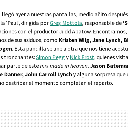
, llegó ayer a nuestras pantallas, medio añito después
la ‘Paul’, dirigida por
Greg Mottola
, responsable de
‘
aciones con el productor Judd Apatow. Encontramos, 
unos de sus asiduos, como
Kristen Wiig, Jane Lynch, B
ogen
. Esta pandilla se une a otra que nos tiene acos
s tronchantes:
Simon Pegg
y
Nick Frost
, quienes visi
ar parte de este
mix made in heaven
.
Jason Bateman
e Danner, John Carroll Lynch
y alguna sorpresa que 
o destripar el momento completan el reparto.