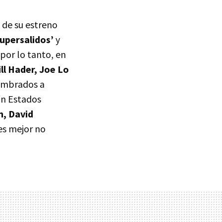
 de su estreno
Supersalidos’
y
por lo tanto, en
ill Hader, Joe Lo
tumbrados a
tan Estados
, David
es mejor no