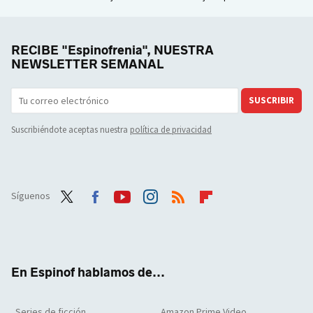
RECIBE "Espinofrenia", NUESTRA
NEWSLETTER SEMANAL
SUSCRIBIR
Suscribiéndote aceptas nuestra
política de privacidad
Síguenos
Twit
Face
Yout
Inst
RSS
Flip
ter
boo
ube
agra
boar
k
m
d
En Espinof hablamos de...
Series de ficción
Amazon Prime Video