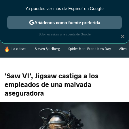
Ya puedes ver más de Espinof en Google
CRÍTICA
ESTRENOS
REALITY
ANIME
RANKINGS CINE
RA
Añádenos como fuente preferida
Solo necesitas una cuenta de Google
×
HOY SE HABLA DE
La odisea
Steven Spielberg
Spider-Man: Brand New Day
Alien
'Saw VI', Jigsaw castiga a los
empleados de una malvada
aseguradora