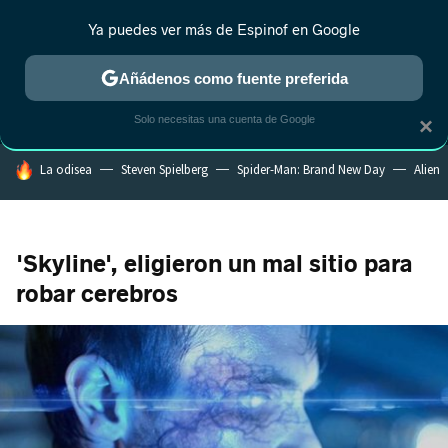
Ya puedes ver más de Espinof en Google
MENÚ
NUEVO
Añádenos como fuente preferida
CRÍTICA
ESTRENOS
REALITY
ANIME
RANKINGS CINE
RA
Solo necesitas una cuenta de Google
×
HOY SE HABLA DE
La odisea
Steven Spielberg
Spider-Man: Brand New Day
Alien
'Skyline', eligieron un mal sitio para
robar cerebros