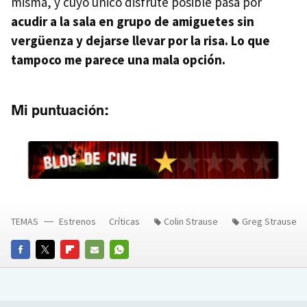
misma, y cuyo único disfrute posible pasa por
acudir a la sala en grupo de amiguetes sin
vergüenza y dejarse llevar por la risa. Lo que
tampoco me parece una mala opción.
Mi puntuación:
TEMAS
Estrenos
Críticas
Colin Strause
Greg Strause
FACEBOOK
TWITTER
FLIPBOARD
E-
WHATSAPP
MAIL