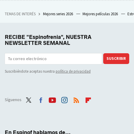
TEMAS DE INTERÉS
Mejores series 2026
Mejores películas 2026
Est
RECIBE "Espinofrenia", NUESTRA
NEWSLETTER SEMANAL
SUSCRIBIR
Suscribiéndote aceptas nuestra
política de privacidad
Síguenos
Twit
Face
Yout
Inst
RSS
Flip
ter
boo
ube
agra
boar
k
m
d
En Espinof hablamos de...