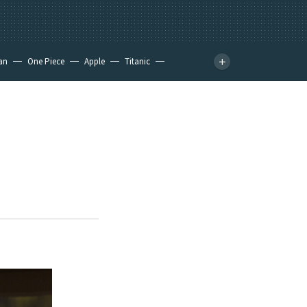
an
One Piece
Apple
Titanic