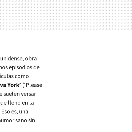
ounidense, obra
unos episodios de
lículas como
va York’
(‘Please
e suelen versar
de lleno en la
 Eso es, una
 humor sano sin