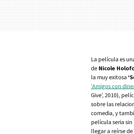
La película es u
de
Nicole Holof
la muy exitosa
‘S
‘Amigos con dine
Give’, 2010), pel
sobre las relacio
comedia, y tambi
película seria si
llegar a reírse de