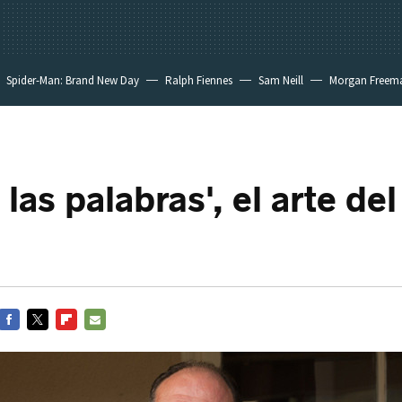
Spider-Man: Brand New Day
Ralph Fiennes
Sam Neill
Morgan Freem
las palabras', el arte del
FACEBOOK
TWITTER
FLIPBOARD
E-
MAIL