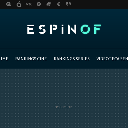
NIME
RANKINGS CINE
RANKINGS SERIES
VIDEOTECA SE