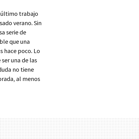
núltimo trabajo
asado verano. Sin
a serie de
able que una
s hace poco. Lo
 ser una de las
 duda no tiene
orada, al menos