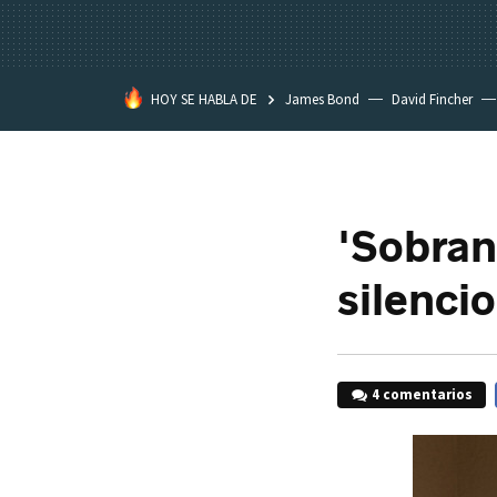
HOY SE HABLA DE
James Bond
David Fincher
Assassination Classroom
'Sobran 
silencio
4 comentarios