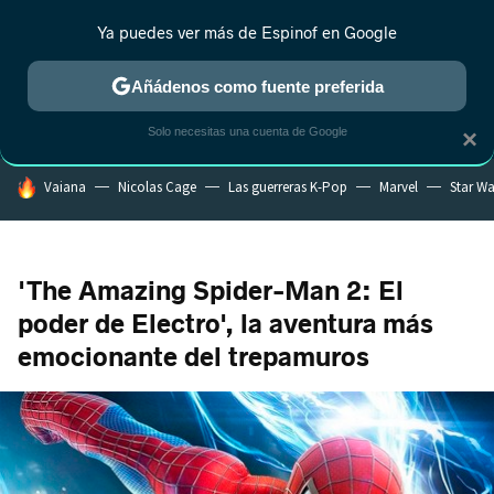
Ya puedes ver más de Espinof en Google
CRÍTICA
ESTRENOS
REALITY
ANIME
RANKINGS CINE
RA
Añádenos como fuente preferida
Solo necesitas una cuenta de Google
×
HOY SE HABLA DE
Vaiana
Nicolas Cage
Las guerreras K-Pop
Marvel
Star Wa
'The Amazing Spider-Man 2: El
poder de Electro', la aventura más
emocionante del trepamuros