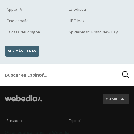
Apple TV
La odisea
Cine español
HBO Max
La casa del dragón
Spider-man: Brand New Day
VER MÁS TEMAS
BUSCA
SUBIR
Sensacine
Espinof
Otras publicaciones de Webedia