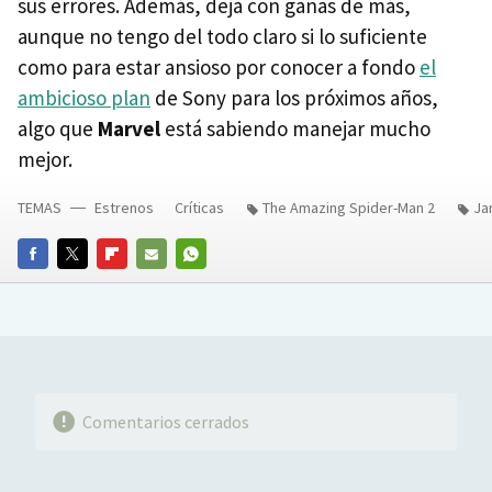
sus errores. Además, deja con ganas de más,
aunque no tengo del todo claro si lo suficiente
como para estar ansioso por conocer a fondo
el
ambicioso plan
de Sony para los próximos años,
algo que
Marvel
está sabiendo manejar mucho
mejor.
TEMAS
Estrenos
Críticas
The Amazing Spider-Man 2
Ja
FACEBOOK
TWITTER
FLIPBOARD
E-
WHATSAPP
MAIL
Comentarios cerrados