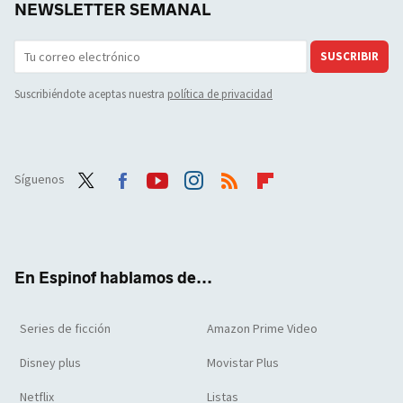
NEWSLETTER SEMANAL
SUSCRIBIR
Suscribiéndote aceptas nuestra
política de privacidad
Síguenos
Twit
Face
Yout
Inst
RSS
Flip
ter
boo
ube
agra
boar
k
m
d
En Espinof hablamos de...
Series de ficción
Amazon Prime Video
Disney plus
Movistar Plus
Netflix
Listas