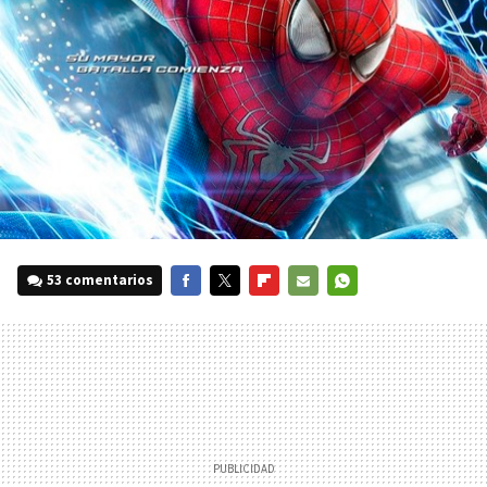
53 comentarios
FACEBOOK
TWITTER
FLIPBOARD
E-
WHATSAPP
MAIL