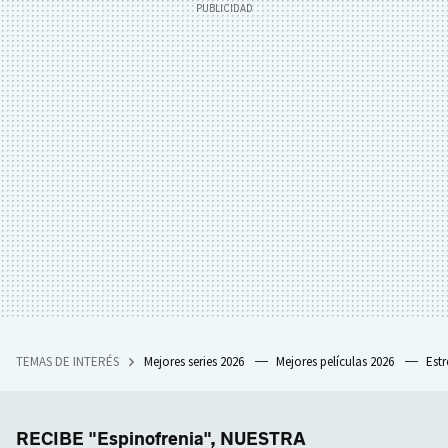
TEMAS DE INTERÉS
Mejores series 2026
Mejores películas 2026
Est
RECIBE "Espinofrenia", NUESTRA