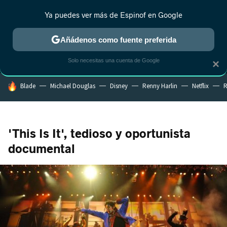
Ya puedes ver más de Espinof en Google
MENÚ
NUEVO
Añádenos como fuente preferida
CRÍTICA
ESTRENOS
REALITY
ANIME
RANKINGS CINE
RA
Solo necesitas una cuenta de Google
×
HOY SE HABLA DE
Blade
Michael Douglas
Disney
Renny Harlin
Netflix
R
'This Is It', tedioso y oportunista
documental