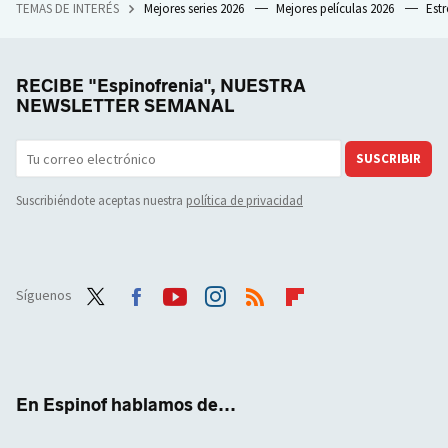
TEMAS DE INTERÉS
Mejores series 2026
Mejores películas 2026
Est
RECIBE "Espinofrenia", NUESTRA
NEWSLETTER SEMANAL
SUSCRIBIR
Suscribiéndote aceptas nuestra
política de privacidad
Síguenos
Twit
Face
Yout
Inst
RSS
Flip
ter
boo
ube
agra
boar
k
m
d
En Espinof hablamos de...