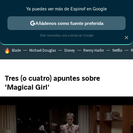
Ya puedes ver más de Espinof en Google
CRÍTICA
ESTRENOS
REALITY
ANIME
RANKINGS CINE
RA
Añádenos como fuente preferida
Solo necesitas una cuenta de Google
×
HOY SE HABLA DE
Blade
Michael Douglas
Disney
Renny Harlin
Netflix
R
Tres (o cuatro) apuntes sobre
'Magical Girl'