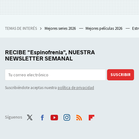
TEMAS DE INTERÉS
Mejores series 2026
Mejores películas 2026
Est
RECIBE "Espinofrenia", NUESTRA
NEWSLETTER SEMANAL
SUSCRIBIR
Suscribiéndote aceptas nuestra
política de privacidad
Síguenos
Twit
Face
Yout
Inst
RSS
Flip
ter
boo
ube
agra
boar