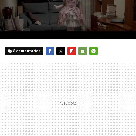
8 comentarios
FACEBOOK
TWITTER
FLIPBOARD
E-
WHATSAPP
MAIL