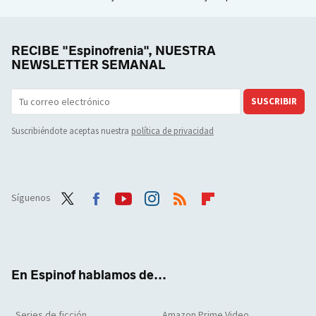
RECIBE "Espinofrenia", NUESTRA
NEWSLETTER SEMANAL
SUSCRIBIR
Suscribiéndote aceptas nuestra
política de privacidad
Síguenos
Twit
Face
Yout
Inst
RSS
Flip
ter
boo
ube
agra
boar
k
m
d
En Espinof hablamos de...
Series de ficción
Amazon Prime Video