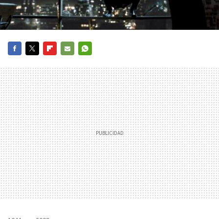
FACEBOOK
TWITTER
FLIPBOARD
E-
WHATSAPP
MAIL