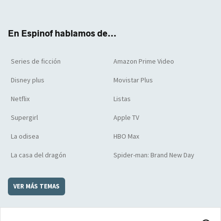
ter
boo
ube
agra
boar
k
m
d
En Espinof hablamos de...
Series de ficción
Amazon Prime Video
Disney plus
Movistar Plus
Netflix
Listas
Supergirl
Apple TV
La odisea
HBO Max
La casa del dragón
Spider-man: Brand New Day
VER MÁS TEMAS