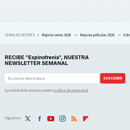
TEMAS DE INTERÉS
Mejores series 2026
Mejores películas 2026
Est
RECIBE "Espinofrenia", NUESTRA
NEWSLETTER SEMANAL
SUSCRIBIR
Suscribiéndote aceptas nuestra
política de privacidad
Síguenos
Twit
Face
Yout
Inst
RSS
Flip