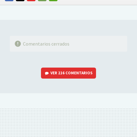
FACEBOOK
TWITTER
FLIPBOARD
E-
WHATSAPP
MAIL
Comentarios cerrados
VER
216 COMENTARIOS