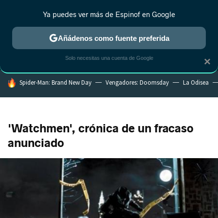
Ya puedes ver más de Espinof en Google
MENÚ
NUEVO
Añádenos como fuente preferida
CRÍTICA
ESTRENOS
REALITY
ANIME
RANKINGS CINE
RA
Solo necesitas una cuenta de Google
×
HOY SE HABLA DE
Spider-Man: Brand New Day
Vengadores: Doomsday
La Odisea
'Watchmen', crónica de un fracaso
anunciado