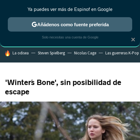
Ya puedes ver más de Espinof en Google
CRÍTICA
ESTRENOS
REALITY
ANIME
RANKINGS CINE
RA
Añádenos como fuente preferida
Solo necesitas una cuenta de Google
×
HOY SE HABLA DE
La odisea
Steven Spielberg
Nicolas Cage
Las guerreras K-Pop
'Winter´s Bone', sin posibilidad de
escape