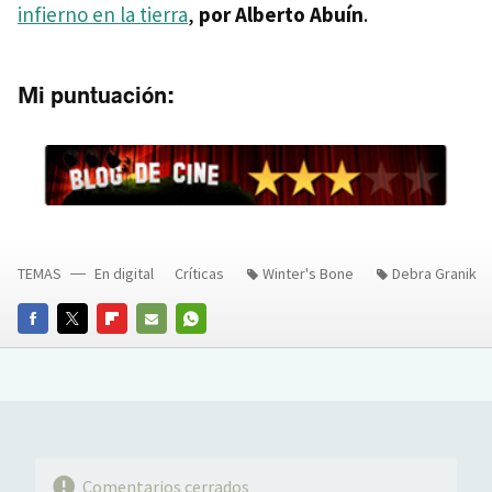
infierno en la tierra
,
por Alberto Abuín
.
Mi puntuación:
TEMAS
En digital
Críticas
Winter's Bone
Debra Granik
FACEBOOK
TWITTER
FLIPBOARD
E-
WHATSAPP
MAIL
Comentarios cerrados