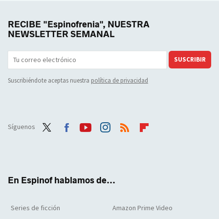
RECIBE "Espinofrenia", NUESTRA
NEWSLETTER SEMANAL
SUSCRIBIR
Suscribiéndote aceptas nuestra
política de privacidad
Síguenos
Twit
Face
Yout
Inst
RSS
Flip
ter
boo
ube
agra
boar
k
m
d
En Espinof hablamos de...
Series de ficción
Amazon Prime Video