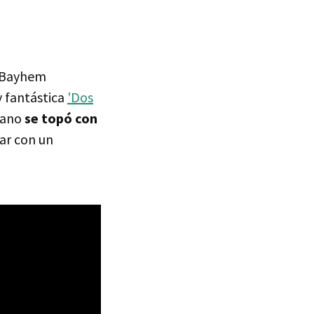
l Bayhem
 fantástica
'Dos
niano
se topó con
ar con un