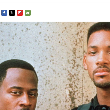
FACEBOOK
TWITTER
FLIPBOARD
E-
MAIL