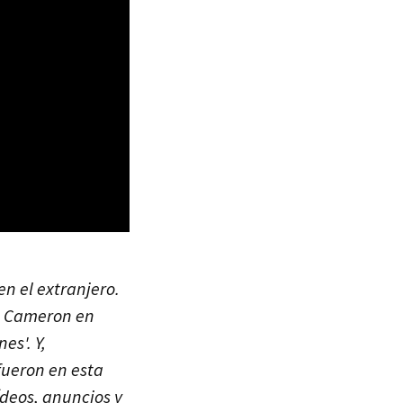
en el extranjero.
es Cameron en
es'. Y,
 fueron en esta
ídeos, anuncios y