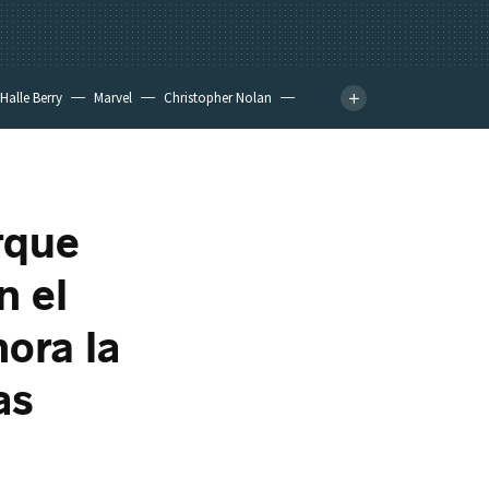
Halle Berry
Marvel
Christopher Nolan
rque
n el
ora la
as