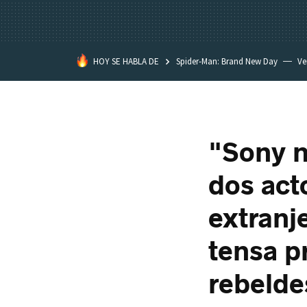
HOY SE HABLA DE
Spider-Man: Brand New Day
Ve
Black Lagoon
David Lynch
"Sony n
dos act
extranj
tensa p
rebelde