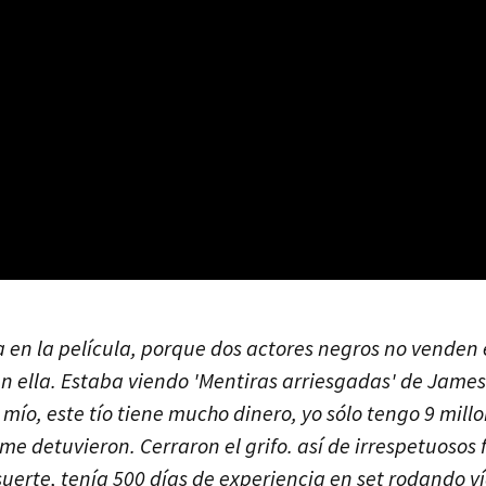
a en la película, porque dos actores negros no venden 
en ella. Estaba viendo 'Mentiras arriesgadas' de Jam
 mío, este tío tiene mucho dinero, yo sólo tengo 9 millon
 me detuvieron. Cerraron el grifo. así de irrespetuosos
 suerte, tenía 500 días de experiencia en set rodando v