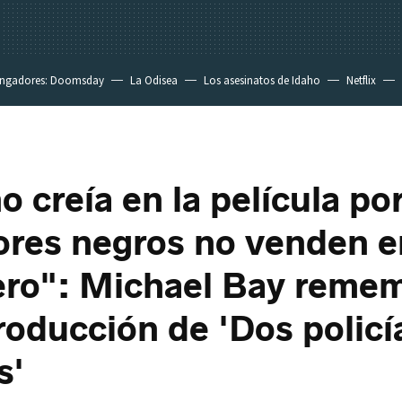
ngadores: Doomsday
La Odisea
Los asesinatos de Idaho
Netflix
o creía en la película po
ores negros no venden e
ero": Michael Bay remem
roducción de 'Dos policí
s'