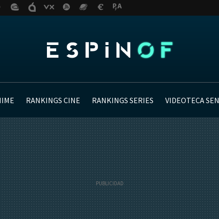
NIME
RANKINGS CINE
RANKINGS SERIES
VIDEOTECA SE