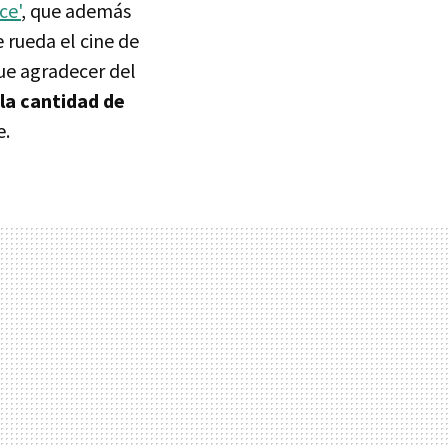
ce'
, que además
 rueda el cine de
que agradecer del
la cantidad de
e.