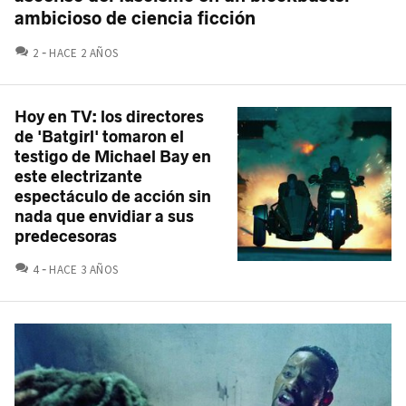
ambicioso de ciencia ficción
COMENTARIOS
2
HACE 2 AÑOS
Hoy en TV: los directores
de 'Batgirl' tomaron el
testigo de Michael Bay en
este electrizante
espectáculo de acción sin
nada que envidiar a sus
predecesoras
COMENTARIOS
4
HACE 3 AÑOS