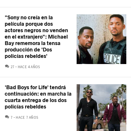
"Sony no creía en la
película porque dos
actores negros no venden
en el extranjero": Michael
Bay rememora la tensa
producción de 'Dos
policías rebeldes'
COMENTARIOS
27
HACE 4 AÑOS
'Bad Boys for Life' tendrá
continuación: en marcha la
cuarta entrega de los dos
policías rebeldes
COMENTARIOS
7
HACE 7 AÑOS