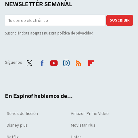
NEWSLETTER SEMANAL
SUSCRIBIR
Suscribiéndote aceptas nuestra
política de privacidad
Síguenos
Twit
Face
Yout
Inst
RSS
Flip
ter
boo
ube
agra
boar
k
m
d
En Espinof hablamos de...
Series de ficción
Amazon Prime Video
Disney plus
Movistar Plus
Netflix
Listas