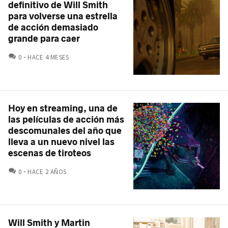
definitivo de Will Smith
para volverse una estrella
de acción demasiado
grande para caer
COMENTARIOS
0
HACE 4 MESES
Hoy en streaming, una de
las películas de acción más
descomunales del año que
lleva a un nuevo nivel las
escenas de tiroteos
COMENTARIOS
0
HACE 2 AÑOS
Will Smith y Martin