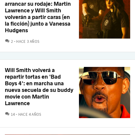
arrancar su rodaje: Martin
Lawrence y Will Smith
volverán a partir caras (en
la ficción) junto a Vanessa
Hudgens
COMENTARIOS
2
HACE 3 AÑOS
Will Smith volverá a
repartir tortas en 'Bad
Boys 4': en marcha una
nueva secuela de su buddy
movie con Martin
Lawrence
COMENTARIOS
14
HACE 4 AÑOS