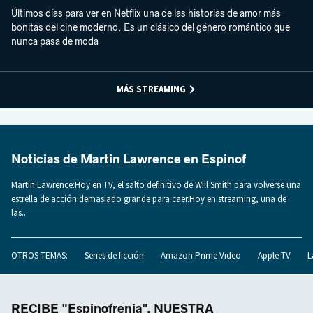
Últimos días para ver en Netflix una de las historias de amor más
bonitas del cine moderno. Es un clásico del género romántico que
nunca pasa de moda
MÁS STREAMING
Noticias de Martin Lawrence en Espinof
Martin Lawrence:Hoy en TV, el salto definitivo de Will Smith para volverse una
estrella de acción demasiado grande para caer.Hoy en streaming, una de
las..
OTROS TEMAS:
Series de ficción
Amazon Prime Video
Apple TV
L
RECIBE "Espinofrenia", NUESTRA