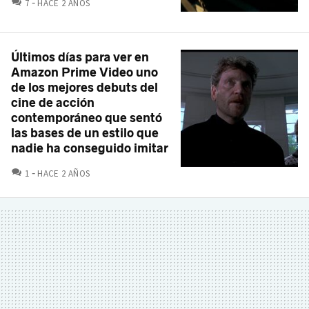
COMENTARIOS
7
HACE 2 AÑOS
Últimos días para ver en
Amazon Prime Video uno
de los mejores debuts del
cine de acción
contemporáneo que sentó
las bases de un estilo que
nadie ha conseguido imitar
COMENTARIOS
1
HACE 2 AÑOS