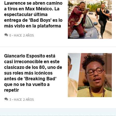
Lawrence se abren camino
a tiros en Max México. La
espectacular última
entrega de 'Bad Boys' es lo
más visto en la plataforma
COMENTARIOS
0
HACE 2 AÑOS
Giancarlo Esposito está
casi irreconocible en este
clasicazo de los 80, uno de
sus roles más icónicos
antes de 'Breaking Bad'
que no se ha vuelto a
repetir
COMENTARIOS
3
HACE 2 AÑOS