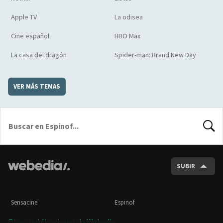
Apple TV
La odisea
Cine español
HBO Max
La casa del dragón
Spider-man: Brand New Day
VER MÁS TEMAS
BUSCA
SUBIR
Sensacine
Espinof
Otras publicaciones de Webedia