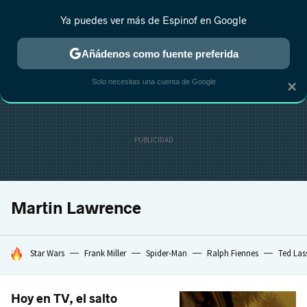
Ya puedes ver más de Espinof en Google
CRÍTICA
ESTRENOS
REALITY
ANIME
RANKINGS CINE
RA
Añádenos como fuente preferida
Solo necesitas una cuenta de Google
×
Martin Lawrence
HOY SE HABLA DE
Star Wars
Frank Miller
Spider-Man
Ralph Fiennes
Ted Las
Hoy en TV, el salto