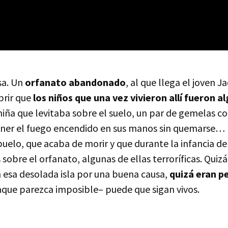
sa. Un
orfanato abandonado
, al que llega el joven J
brir que
los niños que una vez vivieron allí fueron 
niña que levitaba sobre el suelo, un par de gemelas co
ner el fuego encendido en sus manos sin quemarse… 
buelo, que acaba de morir y que durante la infancia d
s sobre el orfanato, algunas de ellas terroríficas. Quiz
 esa desolada isla por una buena causa,
quizá eran p
ue parezca imposible– puede que sigan vivos.