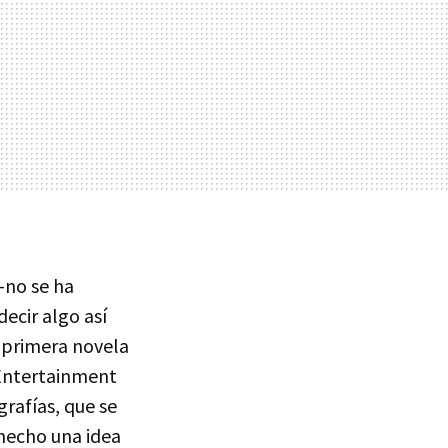
–no se ha
decir algo así
a primera novela
 Entertainment
grafías, que se
 hecho una idea