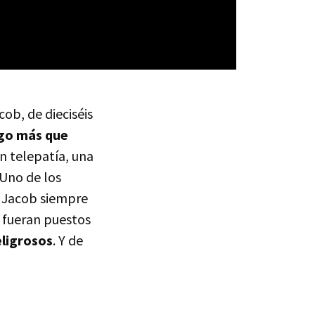
acob, de dieciséis
algo más que
n telepatía, una
Uno de los
e Jacob siempre
á fueran puestos
eligrosos
. Y de