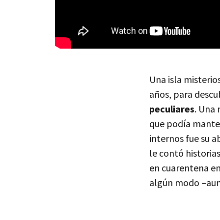
Una isla misterio
años, para descu
peculiares
. Una 
que podía mante
internos fue su a
le contó historia
en cuarentena en
algún modo –aunq