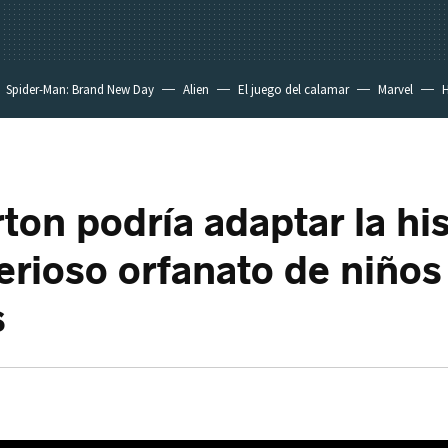
Spider-Man: Brand New Day
Alien
El juego del calamar
Marvel
H
ton podría adaptar la his
erioso orfanato de niños
s