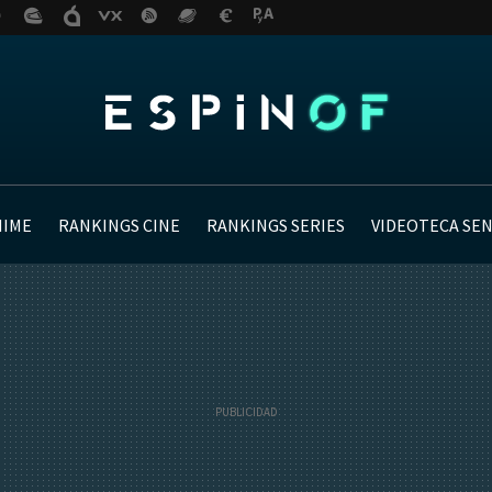
NIME
RANKINGS CINE
RANKINGS SERIES
VIDEOTECA SE