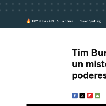
HOY SE HABLA DE
La odisea
Steven Spielberg
Star Wars
Tim Bur
un mist
podere
FACEBOOK
TWITTER
FLIPBOARD
E-