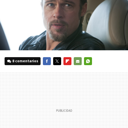
8 comentarios
FACEBOOK
TWITTER
FLIPBOARD
E-
WHATSAPP
MAIL