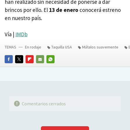
han realizado sin necesidad de ponerse a dar
brincos por ello. El
13 de enero
conocerá estreno
en nuestro país.
Vía |
IMDb
TEMAS
En rodaje
Taquilla USA
Mátalos suavemente
FACEBOOK
TWITTER
FLIPBOARD
E-
WHATSAPP
MAIL
Comentarios cerrados