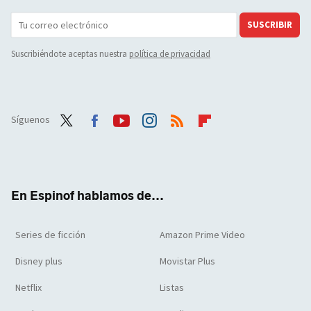
SUSCRIBIR
Suscribiéndote aceptas nuestra
política de privacidad
Síguenos
Twit
Face
Yout
Inst
RSS
Flip
ter
boo
ube
agra
boar
k
m
d
En Espinof hablamos de...
Series de ficción
Amazon Prime Video
Disney plus
Movistar Plus
Netflix
Listas