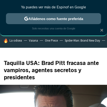
Ya puedes ver más de Espinof en Google
CRÍTICA
ESTRENOS
REALITY
ANIME
RANKINGS CINE
RA
Añádenos como fuente preferida
Solo necesitas una cuenta de Google
×
HOY SE HABLA DE
La odisea
Vaiana
One Piece
Spider-Man: Brand New Day
Taquilla USA: Brad Pitt fracasa ante
vampiros, agentes secretos y
presidentes