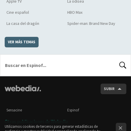
Apple TV
La odisea
Cine español
HBO Max
La casa del dragón
Spider-man: Brand New Day
VER MÁS TEMAS
BUSCA
SUBIR
Sensacine
Espinof
Otras publicaciones de Webedia
Utilizamos cookies de terceros para generar estadísticas de