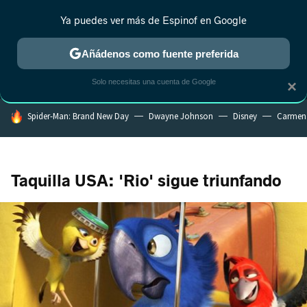
Ya puedes ver más de Espinof en Google
MENÚ
NUEVO
Añádenos como fuente preferida
CRÍTICA
ESTRENOS
REALITY
ANIME
RANKINGS CINE
RA
Solo necesitas una cuenta de Google
×
HOY SE HABLA DE
Spider-Man: Brand New Day
Dwayne Johnson
Disney
Carmen
Taquilla USA: 'Rio' sigue triunfando