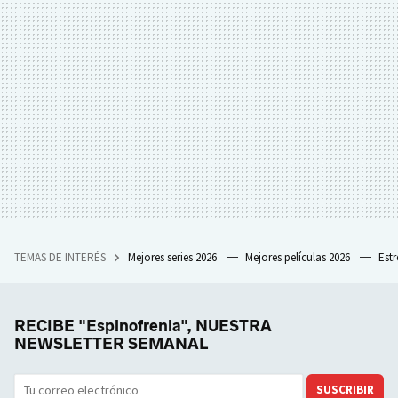
TEMAS DE INTERÉS
Mejores series 2026
Mejores películas 2026
Est
RECIBE "Espinofrenia", NUESTRA
NEWSLETTER SEMANAL
SUSCRIBIR