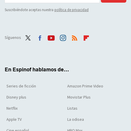
Suscribiéndote aceptas nuestra
política de privacidad
Síguenos
Twit
Face
Yout
Inst
RSS
Flip
ter
boo
ube
agra
boar
k
m
d
En Espinof hablamos de...
Series de ficción
Amazon Prime Video
Disney plus
Movistar Plus
Netflix
Listas
Apple TV
La odisea
Cine español
HBO Max