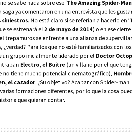
no se sabe nada sobre ese ‘
The Amazing Spider-Man
a saga ya comentaron en una entrevista que les gustar
s siniestros
. No está claro si se referían a hacerlo en ‘
que se estrenará el
2 de mayo de 2014
) o en ese cierre
 el trepamuros se enfrente a una alianza de supervill
ía, ¿verdad? Para los que no esté familiarizados con los 
 un grupo inicialmente liderado por el
Doctor Octo
ontraban
Electro, el Buitre
(un villano por el que teng
e no tiene mucho potencial cinematográfico),
Hombre
en, el cazador
. ¿Su objetivo? Acabar con Spider-man.
varias formaciones diferentes, por lo que la cosa pue
historia que quieran contar.