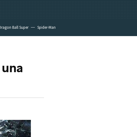
Dragon Ball Super
Spider-Man
 una