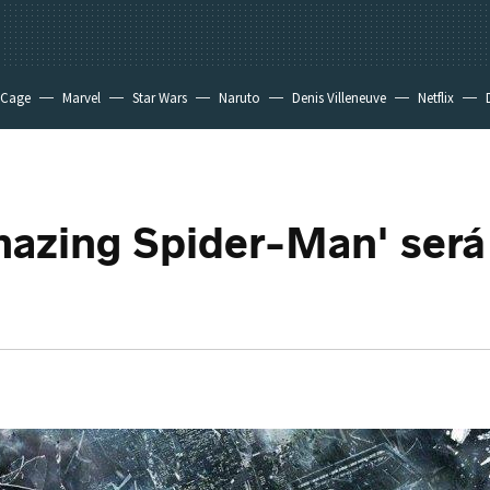
 Cage
Marvel
Star Wars
Naruto
Denis Villeneuve
Netflix
azing Spider-Man' será