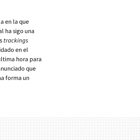
la en la que
al ha sigo una
os
trackings
idado en el
última hora para
 anunciado que
na forma un