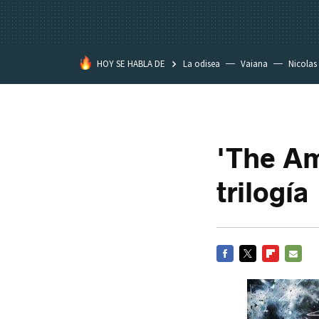
HOY SE HABLA DE
La odisea
Vaiana
Nicolas
'The Am
trilogía
FACEBOOK
TWITTER
FLIPBOARD
E-
MAIL