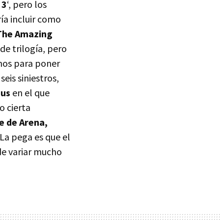
 3
‘, pero los
ía incluir como
The Amazing
 de trilogía, pero
anos para poner
seis siniestros,
pus
en el que
o cierta
 de Arena,
 La pega es que el
de variar mucho