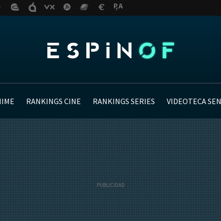
NIME
RANKINGS CINE
RANKINGS SERIES
VIDEOTECA SE