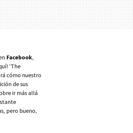
 en
Facebook
,
quí! ‘The
ará cómo nuestro
ición de sus
obre ir más allá
astante
as, pero bueno,