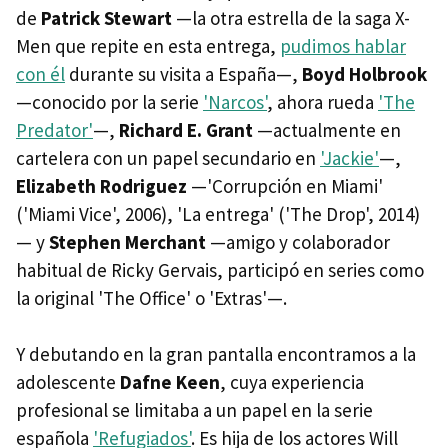
de
Patrick Stewart
—la otra estrella de la saga X-
Men que repite en esta entrega,
pudimos hablar
con él
durante su visita a España—,
Boyd Holbrook
—conocido por la serie
'Narcos'
, ahora rueda
'The
Predator'
—,
Richard E. Grant
—actualmente en
cartelera con un papel secundario en
'Jackie'
—,
Elizabeth Rodriguez
—'Corrupción en Miami'
('Miami Vice', 2006), 'La entrega' ('The Drop', 2014)
— y
Stephen Merchant
—amigo y colaborador
habitual de Ricky Gervais, participó en series como
la original 'The Office' o 'Extras'—.
Y debutando en la gran pantalla encontramos a la
adolescente
Dafne Keen
, cuya experiencia
profesional se limitaba a un papel en la serie
española
'Refugiados'
. Es hija de los actores Will