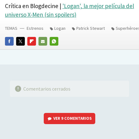
Crítica en Blogdecine |
'Logan', la mejor película del
universo X-Men (sin spoilers)
TEMAS
Estrenos
Logan
Patrick Stewart
Superhéroe
FACEBOOK
TWITTER
FLIPBOARD
E-
WHATSAPP
MAIL
Comentarios cerrados
VER
9 COMENTARIOS