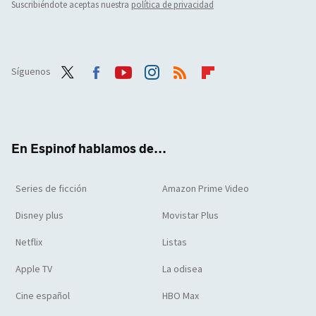
Suscribiéndote aceptas nuestra
política de privacidad
Síguenos
Twit
Face
Yout
Inst
RSS
Flip
ter
boo
ube
agra
boar
k
m
d
En Espinof hablamos de...
Series de ficción
Amazon Prime Video
Disney plus
Movistar Plus
Netflix
Listas
Apple TV
La odisea
Cine español
HBO Max