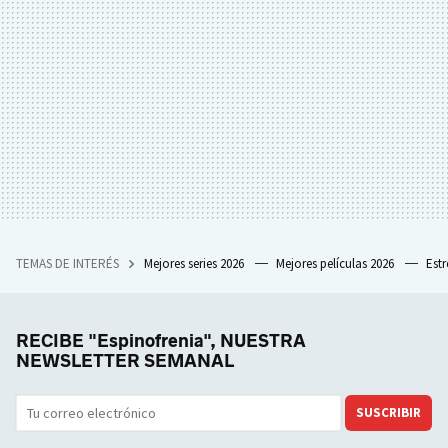
TEMAS DE INTERÉS
Mejores series 2026
Mejores películas 2026
Est
RECIBE "Espinofrenia", NUESTRA
NEWSLETTER SEMANAL
SUSCRIBIR