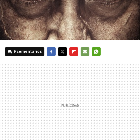
9 comentarios
FACEBOOK
TWITTER
FLIPBOARD
E-
WHATSAPP
MAIL