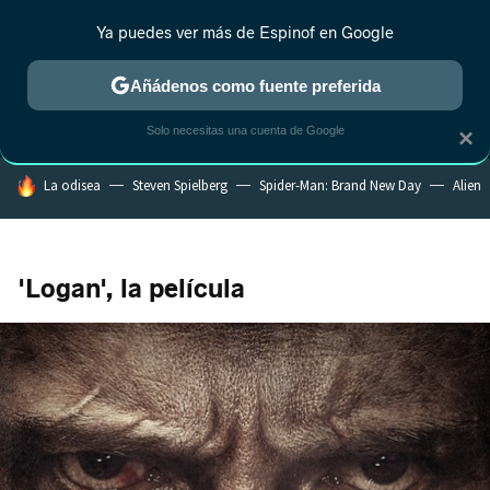
Ya puedes ver más de Espinof en Google
MENÚ
NUEVO
Añádenos como fuente preferida
CRÍTICA
ESTRENOS
REALITY
ANIME
RANKINGS CINE
RA
Solo necesitas una cuenta de Google
×
HOY SE HABLA DE
La odisea
Steven Spielberg
Spider-Man: Brand New Day
Alien
'Logan', la película