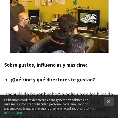
Sobre gustos, influencias y más cine:
¿Qué cine y qué directores te gustan?
Después de haber hecho “la película de los hijos de
Utilizamos cookies de terceros para generar estadísticas de
puta” cualquier cosa que diga puede resultar
audiencia y mostrar publicidad personalizada analizando tu
ridícula, pero también he escrito drama y teatro y
navegación. Si sigues navegando estarás aceptando su uso.
Más
información
sé muy bien dónde estoy, así que no tengo reparos