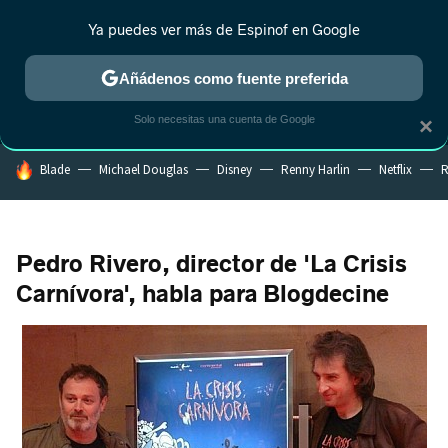
Ya puedes ver más de Espinof en Google
MENÚ
NUEVO
Añádenos como fuente preferida
CRÍTICA
ESTRENOS
REALITY
ANIME
RANKINGS CINE
RA
Solo necesitas una cuenta de Google
×
HOY SE HABLA DE
Blade
Michael Douglas
Disney
Renny Harlin
Netflix
R
Pedro Rivero, director de 'La Crisis
Carnívora', habla para Blogdecine