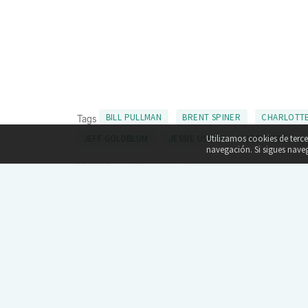
BILL PULLMAN
BRENT SPINER
CHARLOTTE
Tags
Utilizamos cookies de terc
JEFF GOLDBLUM
JESSIE USHER
JOEY KING
navegación. Si sigues nav
Más información en el post
'INDEPENDENCE DAY: CONT