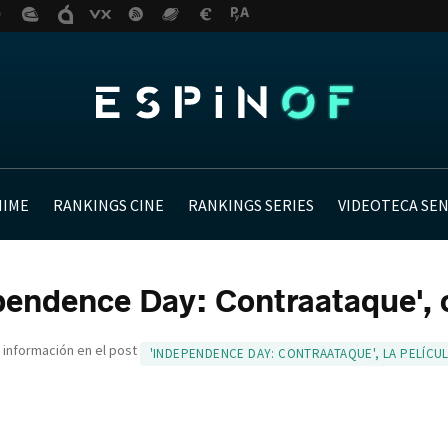
NIME
RANKINGS CINE
RANKINGS SERIES
VIDEOTECA SE
pendence Day: Contraataque', c
 información en el post
'INDEPENDENCE DAY: CONTRAATAQUE', LA PELÍCU