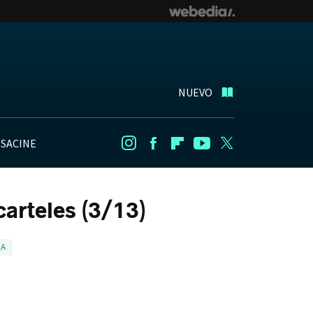
NUEVO
NSACINE
Instagram
Facebook
Flipboard
Youtube
Twitter
arteles (3/13)
LA