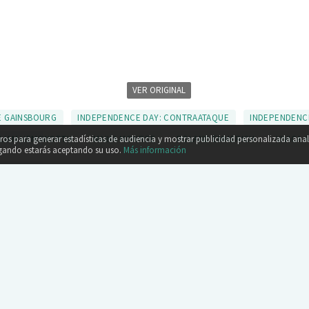
VER ORIGINAL
 GAINSBOURG
INDEPENDENCE DAY: CONTRAATAQUE
INDEPENDENC
eros para generar estadísticas de audiencia y mostrar publicidad personalizada ana
LIAM HEMSWORTH
MAIKA MONROE
ROLAND EMMERICH
VIVICA 
egando estarás aceptando su uso.
Más información
RAATAQUE', LA PELÍCULA