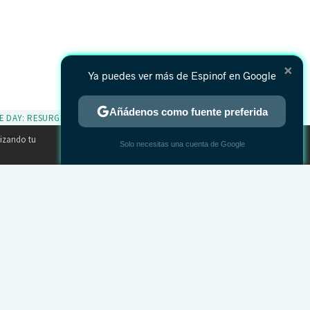
×
Ya puedes ver más de Espinof en Google
Añádenos como fuente preferida
E DAY: RESURGENCE
TWEET
lizando tu
A. FOX
×
Solo necesitas una cuenta de Google