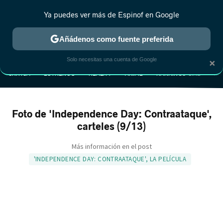
Ya puedes ver más de Espinof en Google
Añádenos como fuente preferida
MENÚ
NUEVO
×
Solo necesitas una cuenta de Google
CRÍTICA
ESTRENOS
REALITY
ANIME
RANKINGS CINE
RA
Foto de 'Independence Day: Contraataque',
carteles (9/13)
Más información en el post
'INDEPENDENCE DAY: CONTRAATAQUE', LA PELÍCULA