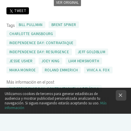
VER ORIGINAL
TWEET
BILL PULLMAN
BRENT SPINER
Tags
CHARLOTTE GAINSBOURG
INDEPENDENCE DAY: CONTRAATAQUE
INDEPENDENCE DAY: RESURGENCE
JEFF GOLDBLUM
JESSIE USHER
JOEY KING
LIAM HEMSWORTH
MAIKA MONROE
ROLAND EMMERICH
VIVICA A. FOX
Más información en el post
'INDEPENDENCE DAY: CONTRAATAQUE', LA PELÍCULA
Utilizamos cookies de terceros para generar estadísticas de
audiencia y mostrar publicidad personalizada analizando tu
navegación. Si sigues navegando estarás aceptando su uso.
Más
información