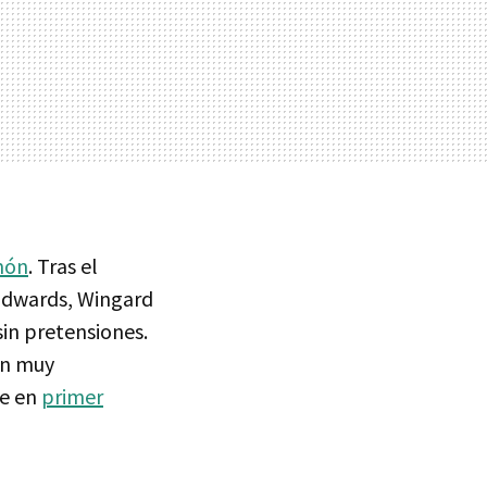
món
. Tras el
 Edwards, Wingard
sin pretensiones.
un muy
se en
primer