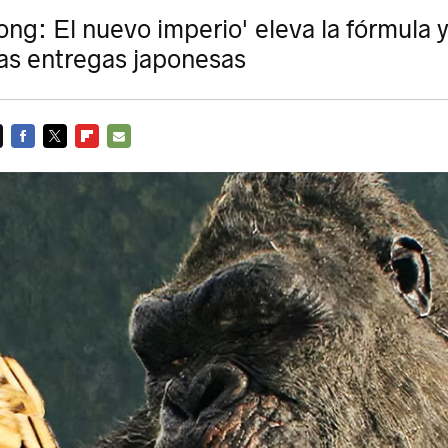
ong: El nuevo imperio' eleva la fórmula y
as entregas japonesas
FACEBOOK
TWITTER
FLIPBOARD
E-
MAIL