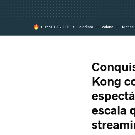
HOY SE HABLA DE
La odisea
Vaiana
Michael
Eastwood
Conquis
Kong co
espectá
escala 
streami