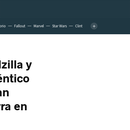
prio
Fallout
Marvel
Star Wars
Clint
illa y
éntico
an
ra en