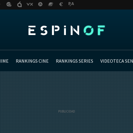
NIME
RANKINGS CINE
RANKINGS SERIES
VIDEOTECA SE