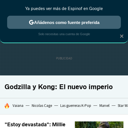
Ya puedes ver más de Espinof en Google
CRÍTICA
ESTRENOS
REALITY
ANIME
RANKINGS CINE
RA
Añádenos como fuente preferida
Solo necesitas una cuenta de Google
×
Godzilla y Kong: El nuevo imperio
HOY SE HABLA DE
Vaiana
Nicolas Cage
Las guerreras K-Pop
Marvel
Star W
"Estoy devastada": Millie