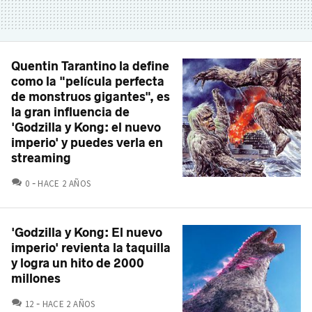
Quentin Tarantino la define
como la "película perfecta
de monstruos gigantes", es
la gran influencia de
'Godzilla y Kong: el nuevo
imperio' y puedes verla en
streaming
COMENTARIOS
0
HACE 2 AÑOS
'Godzilla y Kong: El nuevo
imperio' revienta la taquilla
y logra un hito de 2000
millones
COMENTARIOS
12
HACE 2 AÑOS