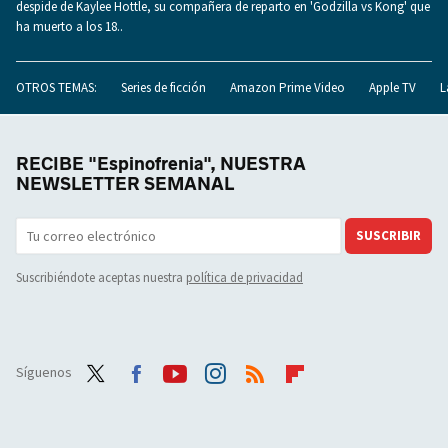
despide de Kaylee Hottle, su compañera de reparto en 'Godzilla vs Kong' que
ha muerto a los 18..
OTROS TEMAS:
Series de ficción
Amazon Prime Video
Apple TV
L
RECIBE "Espinofrenia", NUESTRA
NEWSLETTER SEMANAL
SUSCRIBIR
Suscribiéndote aceptas nuestra
política de privacidad
Síguenos
Twit
Face
Yout
Inst
RSS
Flip
ter
boo
ube
agra
boar