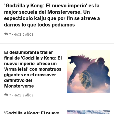
'Godzilla y Kong: El nuevo imperio' es la
mejor secuela del Monsterverse. Un
espectáculo kaiju que por fin se atreve a
darnos lo que todos pedíamos
COMENTARIOS
7
HACE 2 AÑOS
El deslumbrante tráiler
final de 'Godzilla y Kong: El
nuevo imperio' ofrece un
'Arma letal' con monstruos
gigantes en el crossover
definitivo del
Monsterverse
COMENTARIOS
7
HACE 2 AÑOS
'Godzilla y Kong: El nuevo