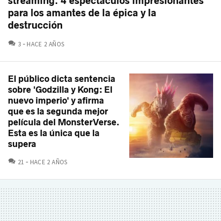
streaming. 4 espectáculos impresionantes
para los amantes de la épica y la
destrucción
COMENTARIOS
3
HACE 2 AÑOS
El público dicta sentencia
sobre 'Godzilla y Kong: El
nuevo imperio' y afirma
que es la segunda mejor
película del MonsterVerse.
Esta es la única que la
supera
COMENTARIOS
21
HACE 2 AÑOS