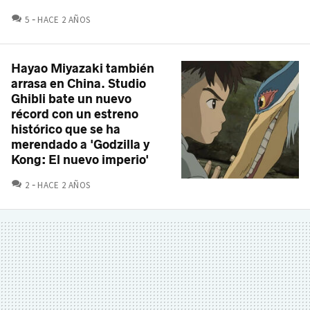
COMENTARIOS
5
HACE 2 AÑOS
Hayao Miyazaki también
arrasa en China. Studio
Ghibli bate un nuevo
récord con un estreno
histórico que se ha
merendado a 'Godzilla y
Kong: El nuevo imperio'
COMENTARIOS
2
HACE 2 AÑOS