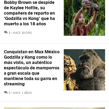
Bobby Brown se despide
de Kaylee Hottle, su
compañera de reparto en
'Godzilla vs Kong' que ha
muerto a los 18 años
COMENTARIOS
8
HACE 18 DÍAS
Conquistan en Max México
Godzilla y Kong como lo
más visto, un auténtico
espectáculo de mamporros
a gran escala que
mantiene toda su garra en
streaming
COMENTARIOS
0
HACE 2 AÑOS