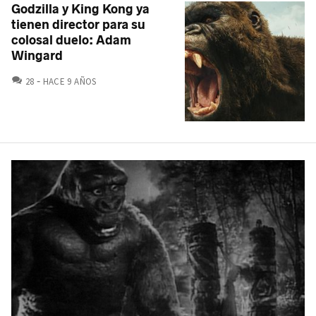
Godzilla y King Kong ya
tienen director para su
colosal duelo: Adam
Wingard
COMENTARIOS
28
HACE 9 AÑOS