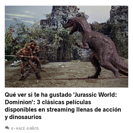
Qué ver si te ha gustado 'Jurassic World:
Dominion': 3 clásicas películas
disponibles en streaming llenas de acción
y dinosaurios
COMENTARIOS
4
HACE 4 AÑOS