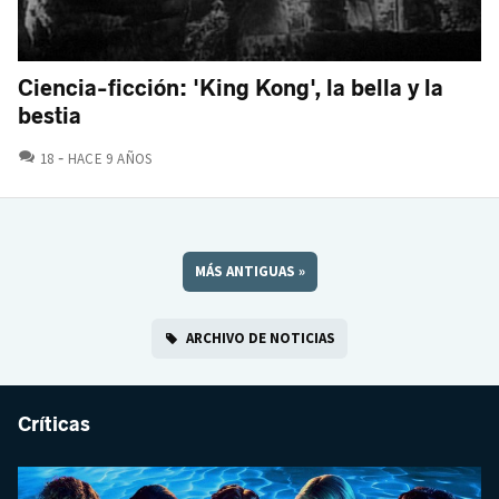
Ciencia-ficción: 'King Kong', la bella y la
bestia
COMENTARIOS
18
HACE 9 AÑOS
MÁS ANTIGUAS
»
ARCHIVO DE NOTICIAS
Críticas