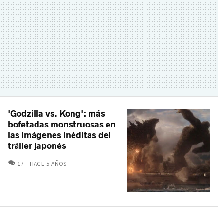
'Godzilla vs. Kong': más
bofetadas monstruosas en
las imágenes inéditas del
tráiler japonés
COMENTARIOS
17
HACE 5 AÑOS