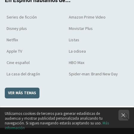
En Espinof hablamos de...
Series de ficción
Amazon Prime Video
Disney plus
Movistar Plus
Netflix
Listas
Apple TV
La odisea
Cine español
HBO Max
La casa del dragón
Spider-man: Brand New Day
VER MÁS TEMAS
Utilizamos cookies de terceros para generar estadísticas de
audiencia y mostrar publicidad personalizada analizando tu
navegación. Si sigues navegando estarás aceptando su uso.
Más
BUSCA
información