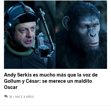
Andy Serkis es mucho más que la voz de
Gollum y César: se merece un maldito
Oscar
COMENTARIOS
20
HACE 9 AÑOS