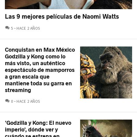
Las 9 mejores películas de Naomi Watts
COMENTARIOS
5
HACE 2 AÑOS
Conquistan en Max México
Godzilla y Kong como lo
más visto, un auténtico
espectáculo de mamporros
a gran escala que
mantiene toda su garra en
streaming
COMENTARIOS
0
HACE 2 AÑOS
'Godzilla y Kong: El nuevo
imperio', dónde ver y
cuándo se estrena en