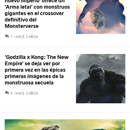
nuevo imperio' ofrece un
'Arma letal' con monstruos
gigantes en el crossover
definitivo del
Monsterverse
COMENTARIOS
7
HACE 2 AÑOS
'Godzilla x Kong: The New
Empire' se deja ver por
primera vez en las épicas
primeras imágenes de la
monstruosa secuela
COMENTARIOS
9
HACE 3 AÑOS