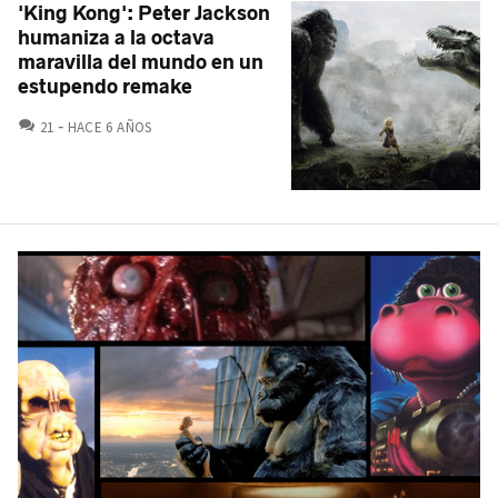
'King Kong': Peter Jackson
humaniza a la octava
maravilla del mundo en un
estupendo remake
COMENTARIOS
21
HACE 6 AÑOS