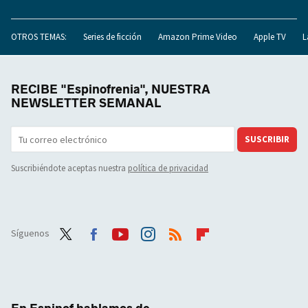
OTROS TEMAS:
Series de ficción
Amazon Prime Video
Apple TV
L
RECIBE "Espinofrenia", NUESTRA
NEWSLETTER SEMANAL
SUSCRIBIR
Suscribiéndote aceptas nuestra
política de privacidad
Síguenos
Twit
Face
Yout
Inst
RSS
Flip
ter
boo
ube
agra
boar
k
m
d