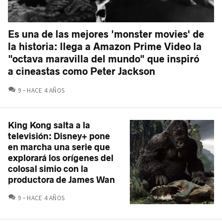
Es una de las mejores 'monster movies' de
la historia: llega a Amazon Prime Video la
"octava maravilla del mundo" que inspiró
a cineastas como Peter Jackson
COMENTARIOS
9
HACE 4 AÑOS
King Kong salta a la
televisión: Disney+ pone
en marcha una serie que
explorará los orígenes del
colosal simio con la
productora de James Wan
COMENTARIOS
9
HACE 4 AÑOS