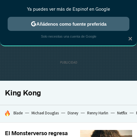
Ya puedes ver más de Espinof en Google
MENÚ
NUEVO
Añádenos como fuente preferida
CRÍTICA
ESTRENOS
REALITY
ANIME
RANKINGS CINE
RA
Solo necesitas una cuenta de Google
×
King Kong
HOY SE HABLA DE
Blade
Michael Douglas
Disney
Renny Harlin
Netflix
El Monsterverso regresa