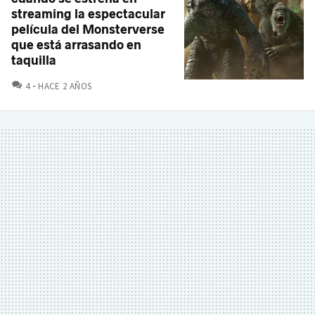
streaming la espectacular
película del Monsterverse
que está arrasando en
taquilla
COMENTARIOS
4
HACE 2 AÑOS