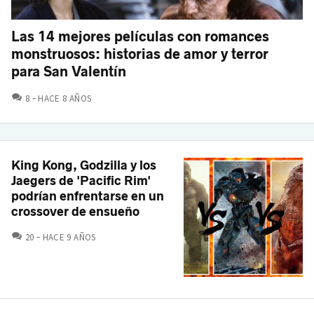
Las 14 mejores películas con romances
monstruosos: historias de amor y terror
para San Valentín
COMENTARIOS
8
HACE 8 AÑOS
King Kong, Godzilla y los
Jaegers de 'Pacific Rim'
podrían enfrentarse en un
crossover de ensueño
COMENTARIOS
20
HACE 9 AÑOS