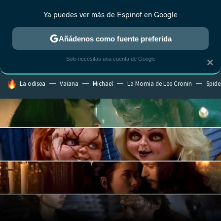
Ya puedes ver más de Espinof en Google
MENÚ
NUEVO
Añádenos como fuente preferida
CRÍTICA
ESTRENOS
REALITY
ANIME
RANKINGS CINE
RA
Solo necesitas una cuenta de Google
×
HOY SE HABLA DE
La odisea
Vaiana
Michael
La Momia de Lee Cronin
Spide