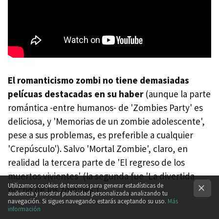
El romanticismo zombi no tiene demasiadas
pelícuas destacadas en su haber
(aunque la parte
romántica -entre humanos- de 'Zombies Party' es
deliciosa, y 'Memorias de un zombie adolescente',
pese a sus problemas, es preferible a cualquier
'Crepúsculo'). Salvo 'Mortal Zombie', claro, en
realidad la tercera parte de 'El regreso de los
muertos vivientes' (la segunda fue 'La divertida
Utilizamos cookies de terceros para generar estadísticas de
noche de los zombies').
audiencia y mostrar publicidad personalizada analizando tu
navegación. Si sigues navegando estarás aceptando su uso.
Más
información