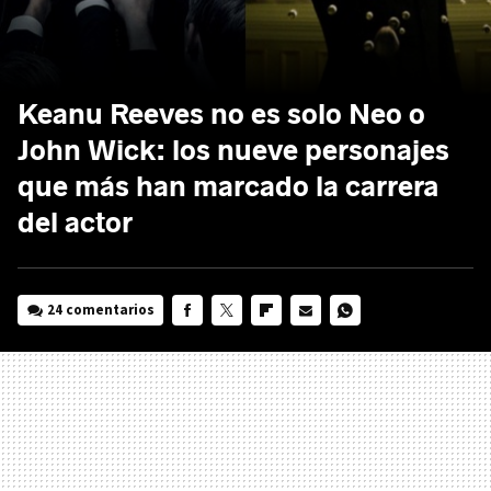
Keanu Reeves no es solo Neo o
John Wick: los nueve personajes
que más han marcado la carrera
del actor
24 comentarios
FACEBOOK
TWITTER
FLIPBOARD
E-
WHATSAPP
MAIL