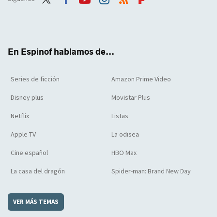
Twit
Face
Yout
Inst
RSS
Flip
ter
boo
ube
agra
boar
k
m
d
En Espinof hablamos de...
Series de ficción
Amazon Prime Video
Disney plus
Movistar Plus
Netflix
Listas
Apple TV
La odisea
Cine español
HBO Max
La casa del dragón
Spider-man: Brand New Day
VER MÁS TEMAS