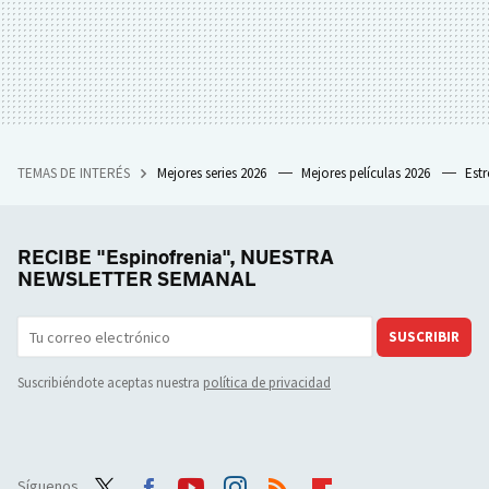
TEMAS DE INTERÉS
Mejores series 2026
Mejores películas 2026
Est
RECIBE "Espinofrenia", NUESTRA
NEWSLETTER SEMANAL
SUSCRIBIR
Suscribiéndote aceptas nuestra
política de privacidad
Síguenos