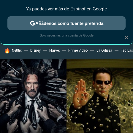
Ya puedes ver más de Espinof en Google
MENÚ
NUEVO
Añádenos como fuente preferida
CRÍTICA
ESTRENOS
REALITY
ANIME
RANKINGS CINE
RA
Solo necesitas una cuenta de Google
×
HOY SE HABLA DE
Netflix
Disney
Marvel
Prime Video
La Odisea
Ted La