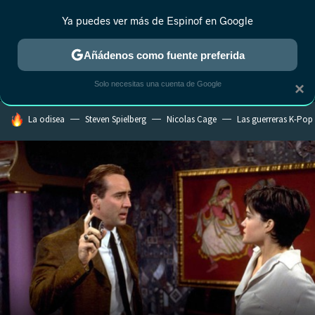
Ya puedes ver más de Espinof en Google
MENÚ
NUEVO
Añádenos como fuente preferida
CRÍTICA
ESTRENOS
REALITY
ANIME
RANKINGS CINE
RA
Solo necesitas una cuenta de Google
×
HOY SE HABLA DE
La odisea
Steven Spielberg
Nicolas Cage
Las guerreras K-Pop