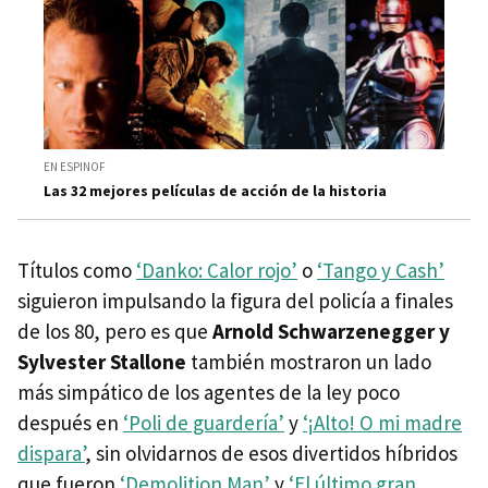
EN ESPINOF
Las 32 mejores películas de acción de la historia
Títulos como
‘Danko: Calor rojo’
o
‘Tango y Cash’
siguieron impulsando la figura del policía a finales
de los 80, pero es que
Arnold Schwarzenegger y
Sylvester Stallone
también mostraron un lado
más simpático de los agentes de la ley poco
después en
‘Poli de guardería’
y
‘¡Alto! O mi madre
dispara’
, sin olvidarnos de esos divertidos híbridos
que fueron
‘Demolition Man’
y
‘El último gran