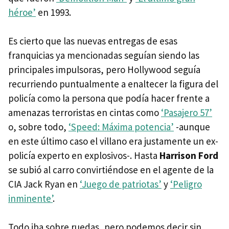
héroe’
en 1993.
Es cierto que las nuevas entregas de esas
franquicias ya mencionadas seguían siendo las
principales impulsoras, pero Hollywood seguía
recurriendo puntualmente a enaltecer la figura del
policía como la persona que podía hacer frente a
amenazas terroristas en cintas como
‘Pasajero 57’
o, sobre todo,
‘Speed: Máxima potencia’
-aunque
en este último caso el villano era justamente un ex-
policía experto en explosivos-. Hasta
Harrison Ford
se subió al carro convirtiéndose en el agente de la
CIA Jack Ryan en
‘Juego de patriotas’
y
‘Peligro
inminente’
.
Todo iba sobre ruedas, pero podemos decir sin