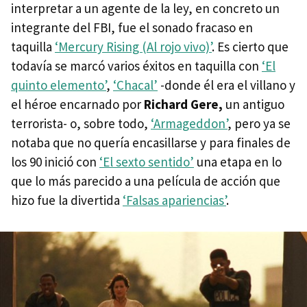
interpretar a un agente de la ley, en concreto un
integrante del FBI, fue el sonado fracaso en
taquilla
‘Mercury Rising (Al rojo vivo)’
. Es cierto que
todavía se marcó varios éxitos en taquilla con
‘El
quinto elemento’
,
‘Chacal’
-donde él era el villano y
el héroe encarnado por
Richard Gere,
un antiguo
terrorista- o, sobre todo,
‘Armageddon’
, pero ya se
notaba que no quería encasillarse y para finales de
los 90 inició con
‘El sexto sentido’
una etapa en lo
que lo más parecido a una película de acción que
hizo fue la divertida
‘Falsas apariencias’
.