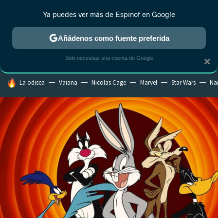
Ya puedes ver más de Espinof en Google
MENÚ
NUEVO
Añádenos como fuente preferida
CRÍTICA
ESTRENOS
REALITY
ANIME
RANKINGS CINE
RA
Solo necesitas una cuenta de Google
×
HOY SE HABLA DE
La odisea
Vaiana
Nicolas Cage
Marvel
Star Wars
Na