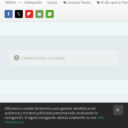
TEMAS
Animación
Listas
Looney Tunes
El día que la Ti
FACEBOOK
TWITTER
FLIPBOARD
E-
WHATSAPP
MAIL
Comentarios cerrados
Utilizamos cookies de terceros para generar estadísticas de
audiencia y mostrar publicidad personalizada analizando tu
navegación. Si sigues navegando estarás aceptando su uso.
Más
información