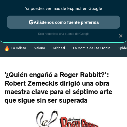
Ya puedes ver más de Espinof en Google
MENÚ
NUEVO
Añádenos como fuente preferida
CRÍTICA
ESTRENOS
REALITY
ANIME
RANKINGS CINE
RA
Solo necesitas una cuenta de Google
×
HOY SE HABLA DE
La odisea
Vaiana
Michael
La Momia de Lee Cronin
Spide
'¿Quién engañó a Roger Rabbit?':
Robert Zemeckis dirigió una obra
maestra clave para el séptimo arte
que sigue sin ser superada