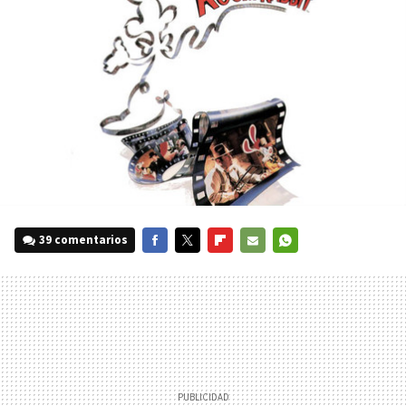
39 comentarios
FACEBOOK
TWITTER
FLIPBOARD
E-
WHATSAPP
MAIL