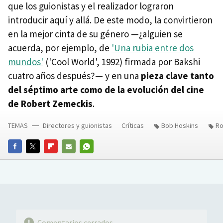
que los guionistas y el realizador lograron
introducir aquí y allá. De este modo, la convirtieron
en la mejor cinta de su género —¿alguien se
acuerda, por ejemplo, de
'Una rubia entre dos
mundos'
('Cool World', 1992) firmada por Bakshi
cuatro años después?— y en una
pieza clave tanto
del séptimo arte como de la evolución del cine
de Robert Zemeckis
.
TEMAS
Directores y guionistas
Críticas
Bob Hoskins
Ro
FACEBOOK
TWITTER
FLIPBOARD
E-
WHATSAPP
MAIL
Comentarios cerrados