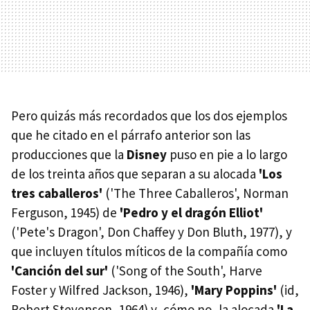
Pero quizás más recordados que los dos ejemplos
que he citado en el párrafo anterior son las
producciones que la
Disney
puso en pie a lo largo
de los treinta años que separan a su alocada
'Los
tres caballeros'
('The Three Caballeros', Norman
Ferguson, 1945) de
'Pedro y el dragón Elliot'
('Pete's Dragon', Don Chaffey y Don Bluth, 1977), y
que incluyen títulos míticos de la compañía como
'Canción del sur'
('Song of the South', Harve
Foster y Wilfred Jackson, 1946),
'Mary Poppins'
(id,
Robert Stevenson, 1964) y, cómo no, la alocada
'La