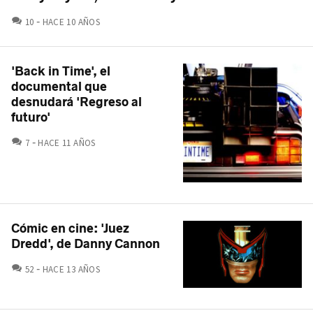
COMENTARIOS
10
HACE 10 AÑOS
'Back in Time', el
documental que
desnudará 'Regreso al
futuro'
COMENTARIOS
7
HACE 11 AÑOS
Cómic en cine: 'Juez
Dredd', de Danny Cannon
COMENTARIOS
52
HACE 13 AÑOS