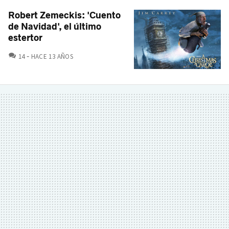
Robert Zemeckis: 'Cuento
de Navidad', el último
estertor
COMENTARIOS
14
HACE 13 AÑOS