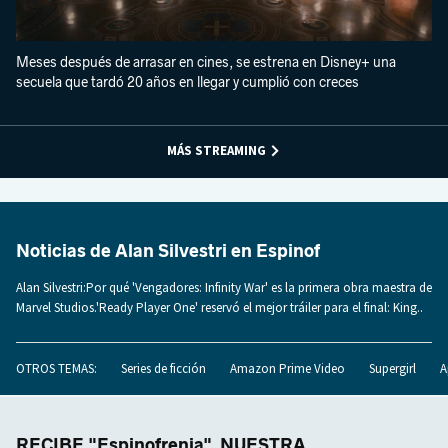
Meses después de arrasar en cines, se estrena en Disney+ una
secuela que tardó 20 años en llegar y cumplió con creces
MÁS STREAMING
Noticias de Alan Silvestri en Espinof
Alan Silvestri:Por qué 'Vengadores: Infinity War' es la primera obra maestra de
Marvel Studios.'Ready Player One' reservó el mejor tráiler para el final: King..
OTROS TEMAS:
Series de ficción
Amazon Prime Video
Supergirl
A
RECIBE "Espinofrenia", NUESTRA