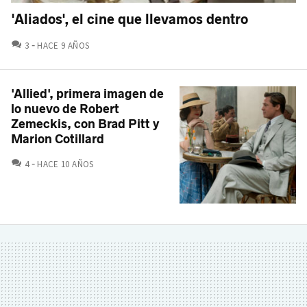
'Aliados', el cine que llevamos dentro
COMENTARIOS
3
HACE 9 AÑOS
'Allied', primera imagen de
lo nuevo de Robert
Zemeckis, con Brad Pitt y
Marion Cotillard
COMENTARIOS
4
HACE 10 AÑOS