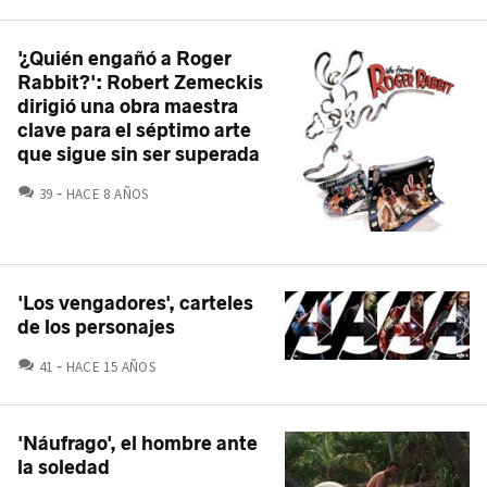
'¿Quién engañó a Roger
Rabbit?': Robert Zemeckis
dirigió una obra maestra
clave para el séptimo arte
que sigue sin ser superada
COMENTARIOS
39
HACE 8 AÑOS
'Los vengadores', carteles
de los personajes
COMENTARIOS
41
HACE 15 AÑOS
'Náufrago', el hombre ante
la soledad