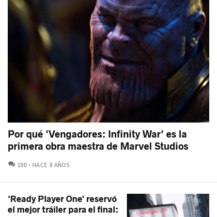
Por qué 'Vengadores: Infinity War' es la
primera obra maestra de Marvel Studios
COMENTARIOS
100
HACE 8 AÑOS
'Ready Player One' reservó
el mejor tráiler para el final: