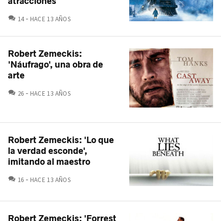
atracciones
COMENTARIOS
14
HACE 13 AÑOS
Robert Zemeckis:
'Náufrago', una obra de
arte
COMENTARIOS
26
HACE 13 AÑOS
Robert Zemeckis: 'Lo que
la verdad esconde',
imitando al maestro
COMENTARIOS
16
HACE 13 AÑOS
Robert Zemeckis: 'Forrest