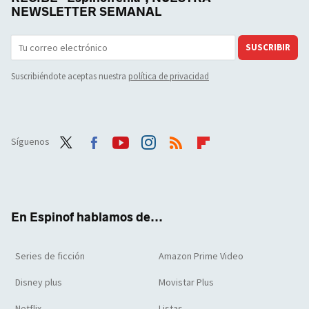
NEWSLETTER SEMANAL
SUSCRIBIR
Suscribiéndote aceptas nuestra
política de privacidad
Síguenos
Twit
Face
Yout
Inst
RSS
Flip
ter
boo
ube
agra
boar
k
m
d
En Espinof hablamos de...
Series de ficción
Amazon Prime Video
Disney plus
Movistar Plus
Netflix
Listas