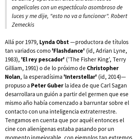
angelicales con un espectáculo asombroso de
luces y me dije, "esto no va a funcionar". Robert
Zemeckis
Allá por 1979,
Lynda Obst
—productora de títulos
tan variados como
'Flashdance'
(id, Adrian Lyne,
1983),
'El rey pescador'
('The Fisher King', Terry
Gilliam, 1991) o de lo próximo de
Christopher
Nolan
, la esperadísima
'Interstellar'
(id, 2014)—
propuso a
Peter Guber
la idea de que Carl Sagan
desarrollara un guión a partir del germen que ese
mismo año había comenzado a barruntar sobre el
contacto con una inteligencia extraterrestre.
Tengamos en cuenta que por aquél entonces el
cine con alienígenas estaba pasando por un
momento inmejorable, con ejemplos tan extremos