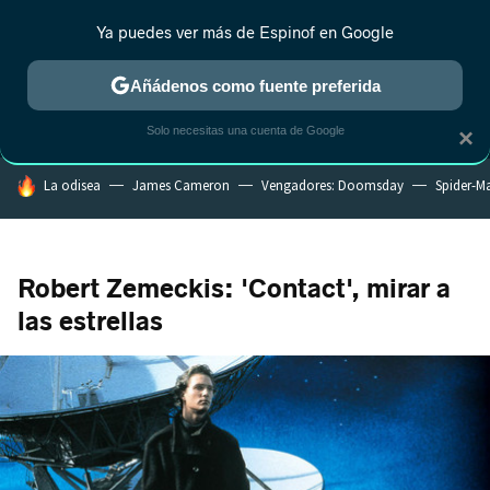
Ya puedes ver más de Espinof en Google
MENÚ
NUEVO
Añádenos como fuente preferida
CRÍTICA
ESTRENOS
REALITY
ANIME
RANKINGS CINE
RA
Solo necesitas una cuenta de Google
×
HOY SE HABLA DE
La odisea
James Cameron
Vengadores: Doomsday
Spider-M
Robert Zemeckis: 'Contact', mirar a
las estrellas