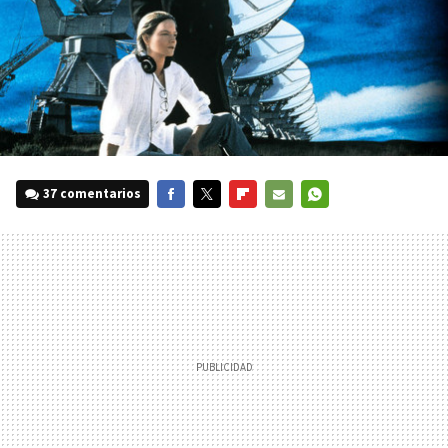
37 comentarios
FACEBOOK
TWITTER
FLIPBOARD
E-
WHATSAPP
MAIL