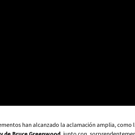
ementos han alcanzado la aclamación amplia, como l
 y de Bruce Greenwood
, junto con, sorprendentemen