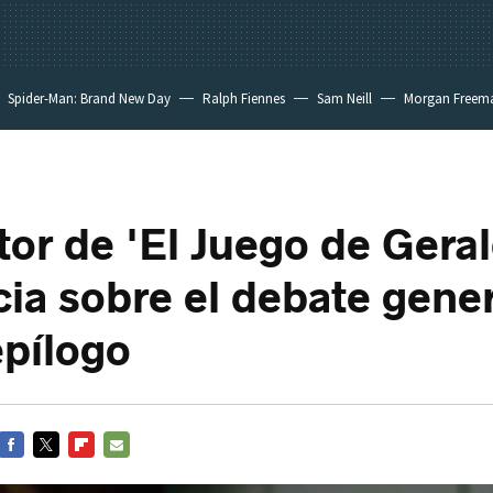
Spider-Man: Brand New Day
Ralph Fiennes
Sam Neill
Morgan Freem
tor de 'El Juego de Geral
ia sobre el debate gene
epílogo
FACEBOOK
TWITTER
FLIPBOARD
E-