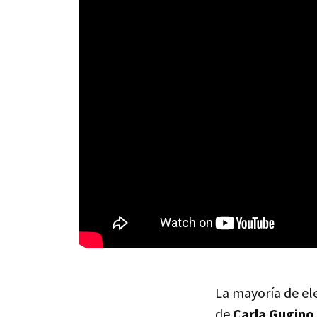
La mayoría de el
de
Carla Gugino