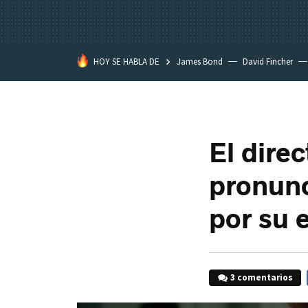
HOY SE HABLA DE
James Bond
David Fincher
Assassination Classroom
El direc
pronunc
por su 
3 comentarios