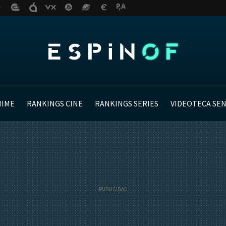
NIME
RANKINGS CINE
RANKINGS SERIES
VIDEOTECA SE