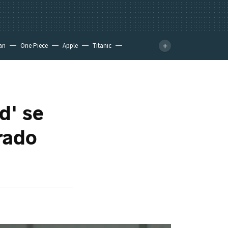
an
One Piece
Apple
Titanic
d' se
rado