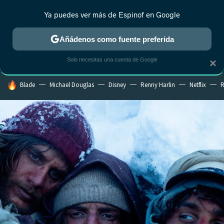
Ya puedes ver más de Espinof en Google
MENÚ
NUEVO
Añádenos como fuente preferida
CRÍTICA
ESTRENOS
REALITY
ANIME
RANKINGS CINE
RA
Solo necesitas una cuenta de Google
×
HOY SE HABLA DE
Blade
Michael Douglas
Disney
Renny Harlin
Netflix
R