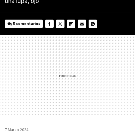
una lupa, ojo
5 comentarios
FACEBOOK
TWITTER
FLIPBOARD
E-
WHATSAPP
MAIL
7 Marzo 2024