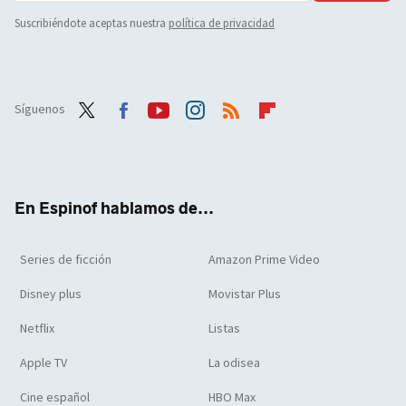
Suscribiéndote aceptas nuestra
política de privacidad
Síguenos
Twit
Face
Yout
Inst
RSS
Flip
ter
boo
ube
agra
boar
k
m
d
En Espinof hablamos de...
Series de ficción
Amazon Prime Video
Disney plus
Movistar Plus
Netflix
Listas
Apple TV
La odisea
Cine español
HBO Max