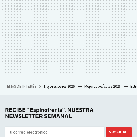
TEMAS DE INTERÉS
Mejores series 2026
Mejores películas 2026
Est
RECIBE "Espinofrenia", NUESTRA
NEWSLETTER SEMANAL
SUSCRIBIR