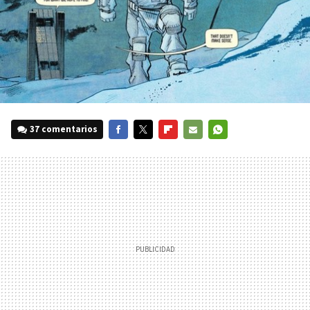
37 comentarios
FACEBOOK
TWITTER
FLIPBOARD
E-
WHATSAPP
MAIL