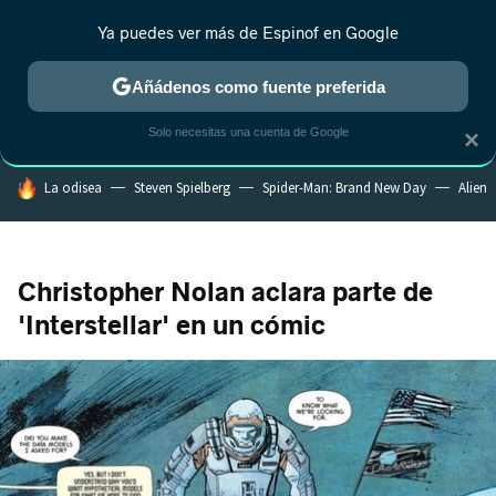
Ya puedes ver más de Espinof en Google
MENÚ
NUEVO
Añádenos como fuente preferida
CRÍTICA
ESTRENOS
REALITY
ANIME
RANKINGS CINE
RA
Solo necesitas una cuenta de Google
×
HOY SE HABLA DE
La odisea
Steven Spielberg
Spider-Man: Brand New Day
Alien
Christopher Nolan aclara parte de
'Interstellar' en un cómic