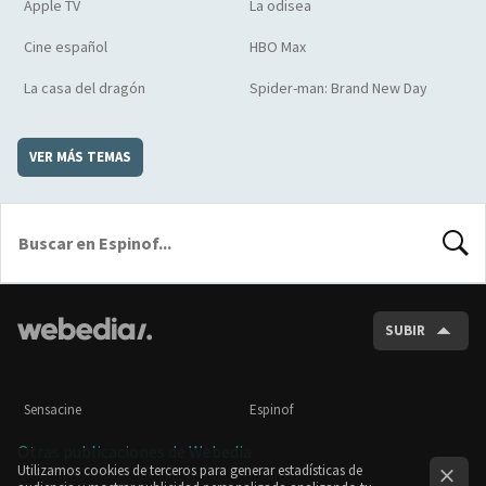
Apple TV
La odisea
Cine español
HBO Max
La casa del dragón
Spider-man: Brand New Day
VER MÁS TEMAS
BUSCA
SUBIR
Sensacine
Espinof
Otras publicaciones de Webedia
Utilizamos cookies de terceros para generar estadísticas de