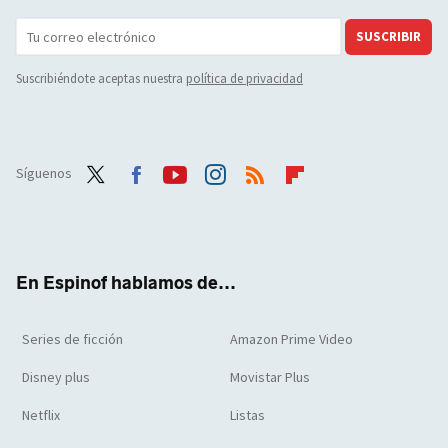
SUSCRIBIR
Suscribiéndote aceptas nuestra
política de privacidad
Síguenos
Twit
Face
Yout
Inst
RSS
Flip
ter
boo
ube
agra
boar
k
m
d
En Espinof hablamos de...
Series de ficción
Amazon Prime Video
Disney plus
Movistar Plus
Netflix
Listas