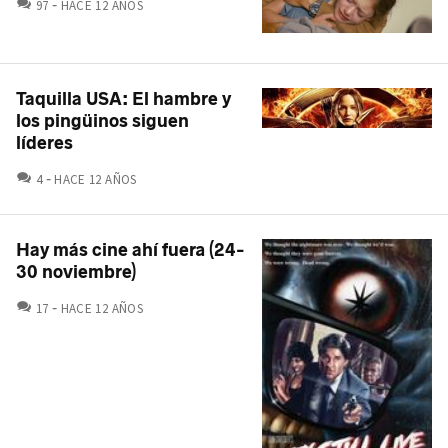
COMENTARIOS
97
HACE 12 AÑOS
Taquilla USA: El hambre y
los pingüinos siguen
líderes
COMENTARIOS
4
HACE 12 AÑOS
Hay más cine ahí fuera (24-
30 noviembre)
COMENTARIOS
17
HACE 12 AÑOS