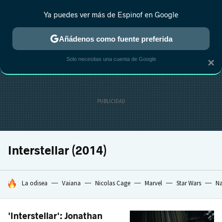
Ya puedes ver más de Espinof en Google
CRÍTICA
ESTRENOS
REALITY
ANIME
RANKINGS CINE
RA
Añádenos como fuente preferida
Solo necesitas una cuenta de Google
×
Interstellar (2014)
HOY SE HABLA DE
La odisea
Vaiana
Nicolas Cage
Marvel
Star Wars
Na
'Interstellar': Jonathan