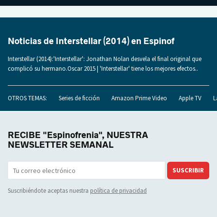
Noticias de Interstellar (2014) en Espinof
Interstellar (2014):'Interstellar': Jonathan Nolan desvela el final original que
complicó su hermano.Oscar 2015 | 'Interstellar' tiene los mejores efectos..
OTROS TEMAS:
Series de ficción
Amazon Prime Video
Apple TV
L
RECIBE "Espinofrenia", NUESTRA
NEWSLETTER SEMANAL
SUSCRIBIR
Suscribiéndote aceptas nuestra
política de privacidad