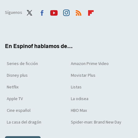
Síguenos
Twit
Face
Yout
Inst
RSS
Flip
ter
boo
ube
agra
boar
k
m
d
En Espinof hablamos de...
Series de ficción
Amazon Prime Video
Disney plus
Movistar Plus
Netflix
Listas
Apple TV
La odisea
Cine español
HBO Max
La casa del dragón
Spider-man: Brand New Day