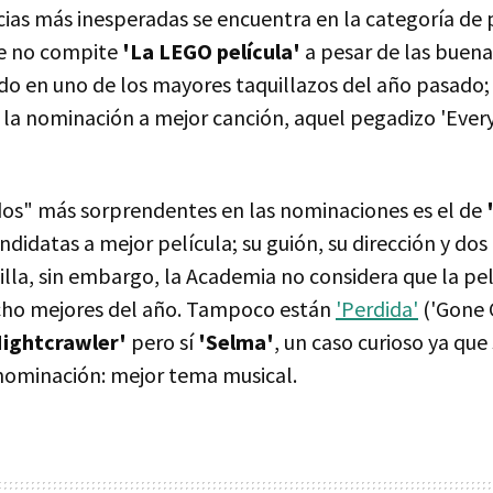
cias más inesperadas se encuentra en la categoría de 
e no compite
'La LEGO película'
a pesar de las buenas
do en uno de los mayores taquillazos del año pasado;
la nominación a mejor canción, aquel pegadizo 'Every
idos" más sorprendentes en las nominaciones es el de
ndidatas a mejor película; su guión, su dirección y dos
illa, sin embargo, la Academia no considera que la pe
ocho mejores del año. Tampoco están
'Perdida'
('Gone G
Nightcrawler'
pero sí
'Selma'
, un caso curioso ya qu
nominación: mejor tema musical.