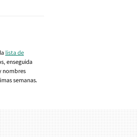
da
lista de
os, enseguida
 y nombres
ltimas semanas.