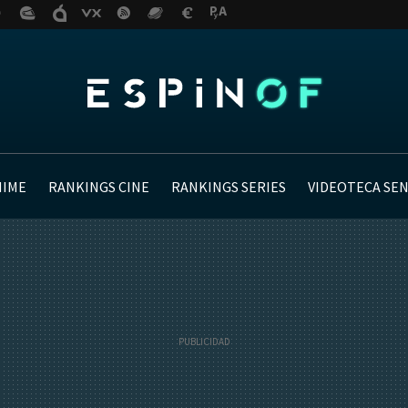
NIME
RANKINGS CINE
RANKINGS SERIES
VIDEOTECA SE