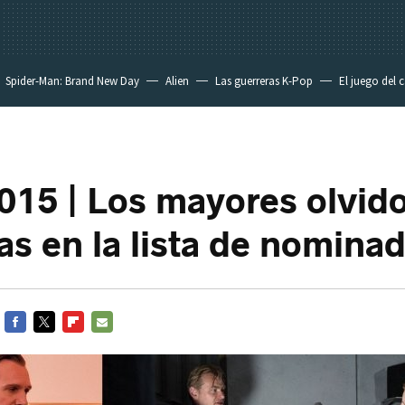
Spider-Man: Brand New Day
Alien
Las guerreras K-Pop
El juego del 
015 | Los mayores olvido
as en la lista de nomina
FACEBOOK
TWITTER
FLIPBOARD
E-
MAIL