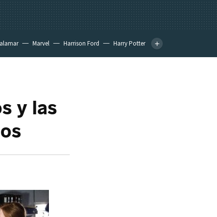
calamar
Marvel
Harrison Ford
Harry Potter
s y las
dos