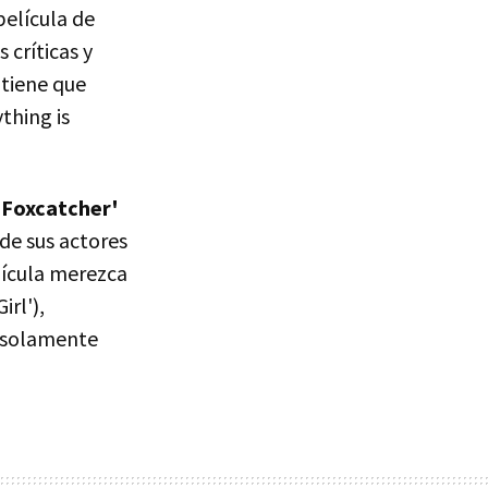
película de
 críticas y
 tiene que
thing is
'Foxcatcher'
 de sus actores
lícula merezca
irl'),
e solamente