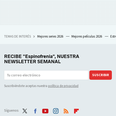
TEMAS DE INTERÉS
Mejores series 2026
Mejores películas 2026
Est
RECIBE "Espinofrenia", NUESTRA
NEWSLETTER SEMANAL
SUSCRIBIR
Suscribiéndote aceptas nuestra
política de privacidad
Síguenos