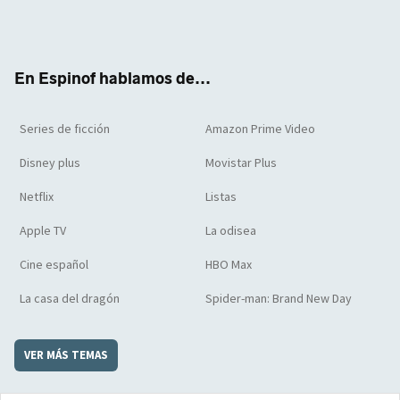
Twit
Face
Yout
Inst
RSS
Flip
ter
boo
ube
agra
boar
k
m
d
En Espinof hablamos de...
Series de ficción
Amazon Prime Video
Disney plus
Movistar Plus
Netflix
Listas
Apple TV
La odisea
Cine español
HBO Max
La casa del dragón
Spider-man: Brand New Day
VER MÁS TEMAS