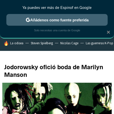
Ya puedes ver más de Espinof en Google
CRÍTICA
ESTRENOS
REALITY
ANIME
RANKINGS CINE
RA
Añádenos como fuente preferida
Solo necesitas una cuenta de Google
×
HOY SE HABLA DE
La odisea
Steven Spielberg
Nicolas Cage
Las guerreras K-Pop
Jodorowsky ofició boda de Marilyn
Manson