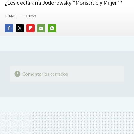
¿Los declararía Jodorowsky "Monstruo y Mujer"?
TEMAS
Otros
FACEBOOK
TWITTER
FLIPBOARD
E-
WHATSAPP
MAIL
Comentarios cerrados