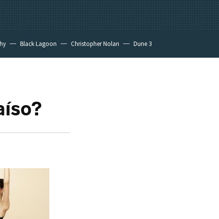
hy
Black Lagoon
Christopher Nolan
Dune 3
aíso?