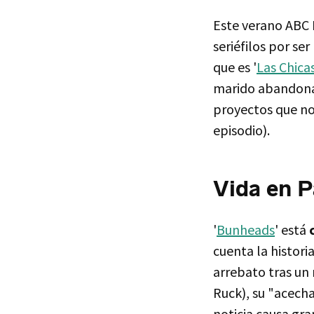
Este verano ABC 
seriéfilos por se
que es '
Las Chica
marido abandonara
proyectos que no
episodio).
Vida en P
'
Bunheads
' está
cuenta la histori
arrebato tras un
Ruck), su "acecha
noticia causa gra