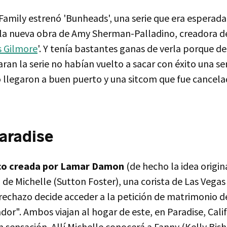
Family estrenó 'Bunheads', una serie que era esperad
r la nueva obra de Amy Sherman-Palladino, creadora de
s Gilmore
'. Y tenía bastantes ganas de verla porque de
n la serie no habían vuelto a sacar con éxito una ser
 llegaron a buen puerto y una sitcom que fue cancelad
aradise
co creada por Lamar Damon
(de hecho la idea origina
a de Michelle (Sutton Foster), una corista de Las Vegas
 rechazo decide acceder a la petición de matrimonio 
dor". Ambos viajan al hogar de este, en Paradise, Cali
n sensación. Allí Michelle conocerá a Fanny (Kelly Bis