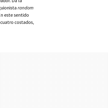
ador. Da la
guionista
random
En este sentido
 cuatro costados,