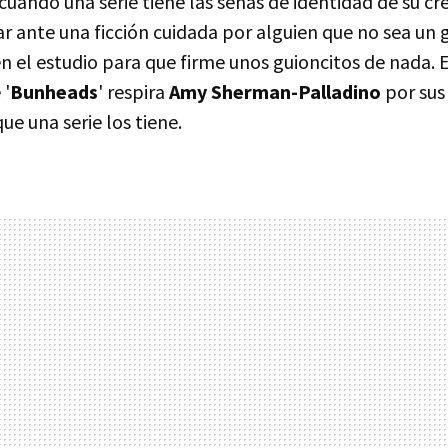
ando una serie tiene las señas de identidad de su cre
r ante una ficción cuidada por alguien que no sea un 
n el estudio para que firme unos guioncitos de nada. 
 '
Bunheads
' respira
Amy Sherman-Palladino
por sus
ue una serie los tiene.