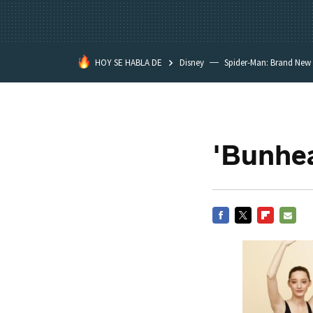
HOY SE HABLA DE
Disney
Spider-Man: Brand New
'Bunhea
FACEBOOK
TWITTER
FLIPBOARD
E-
MAIL