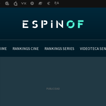
NIME
RANKINGS CINE
RANKINGS SERIES
VIDEOTECA SE