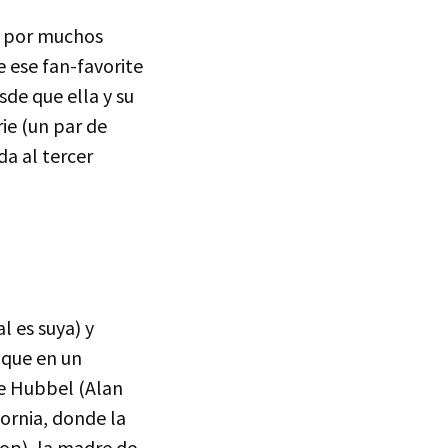
a por muchos
 ese fan-favorite
sde que ella y su
ie (un par de
a al tercer
l es suya) y
 que en un
de Hubbel (Alan
fornia, donde la
hop), la madre de