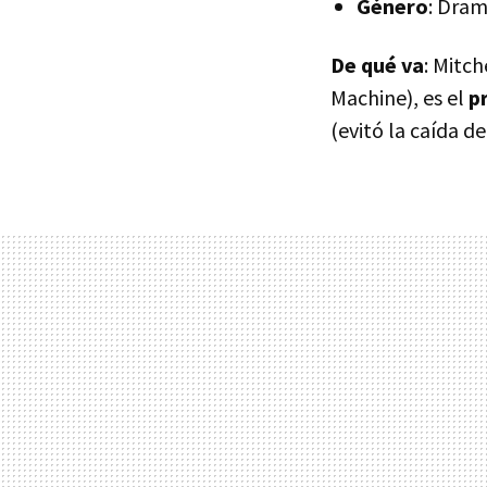
Género
: Dram
De qué va
: Mitc
Machine), es el
p
(evitó la caída de