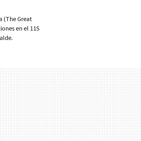
a (The Great
iones en el 11S
alde.