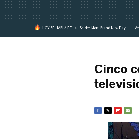
HOY SE HABLA DE
Spider-Man: Brand New Day
Ve
Black Lagoon
David Lynch
Cinco c
televisi
FACEBOOK
TWITTER
FLIPBOARD
E-
MAIL