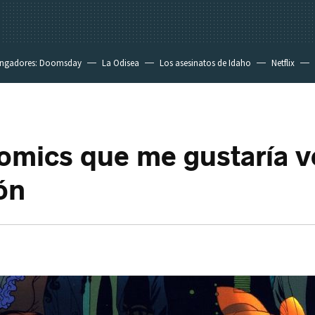
ngadores: Doomsday
La Odisea
Los asesinatos de Idaho
Netflix
omics que me gustaría v
ón