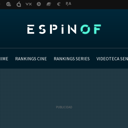
NIME
RANKINGS CINE
RANKINGS SERIES
VIDEOTECA SE