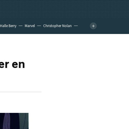
Halle Berry
Marvel
Christopher Nolan
er en