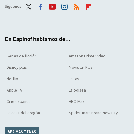
Síguenos
Twit
Face
Yout
Inst
RSS
Flip
ter
boo
ube
agra
boar
k
m
d
En Espinof hablamos de...
Series de ficción
Amazon Prime Video
Disney plus
Movistar Plus
Netflix
Listas
Apple TV
La odisea
Cine español
HBO Max
La casa del dragón
Spider-man: Brand New Day
VER MÁS TEMAS