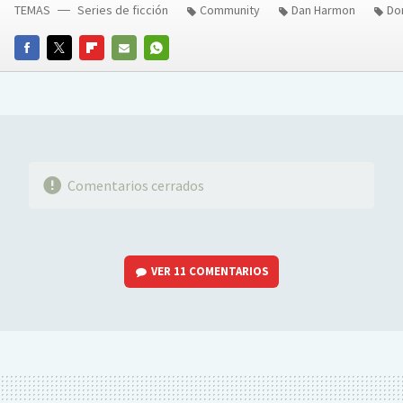
TEMAS
Series de ficción
Community
Dan Harmon
Do
FACEBOOK
TWITTER
FLIPBOARD
E-
WHATSAPP
MAIL
Comentarios cerrados
VER
11 COMENTARIOS