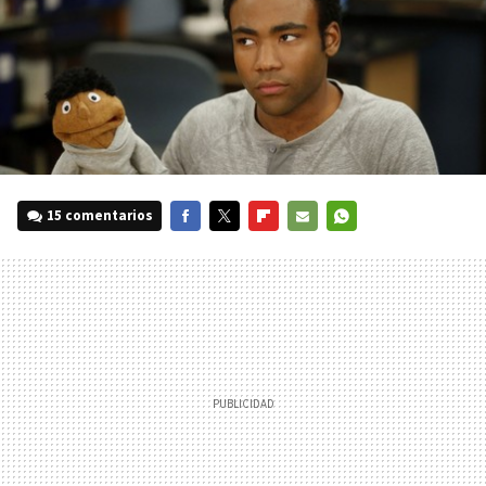
15 comentarios
FACEBOOK
TWITTER
FLIPBOARD
E-
WHATSAPP
MAIL