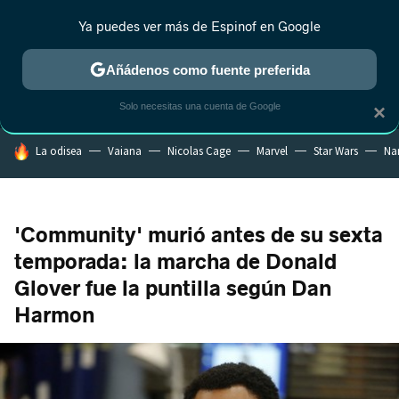
Ya puedes ver más de Espinof en Google
MENÚ
NUEVO
Añádenos como fuente preferida
CRÍTICA
ESTRENOS
REALITY
ANIME
RANKINGS CINE
RA
Solo necesitas una cuenta de Google
×
HOY SE HABLA DE
La odisea
Vaiana
Nicolas Cage
Marvel
Star Wars
Na
'Community' murió antes de su sexta
temporada: la marcha de Donald
Glover fue la puntilla según Dan
Harmon