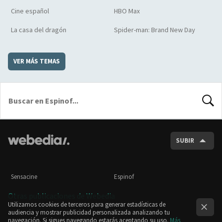
Cine español
HBO Max
La casa del dragón
Spider-man: Brand New Day
VER MÁS TEMAS
BUSCA
SUBIR
Sensacine
Espinof
Otras publicaciones de Webedia
Utilizamos cookies de terceros para generar estadísticas de
audiencia y mostrar publicidad personalizada analizando tu
navegación. Si sigues navegando estarás aceptando su uso.
Más