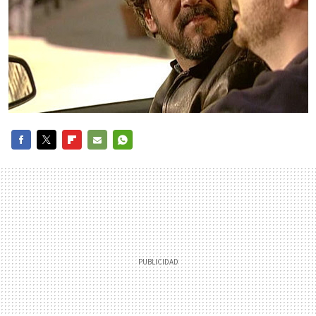
FACEBOOK
TWITTER
FLIPBOARD
E-
WHATSAPP
MAIL