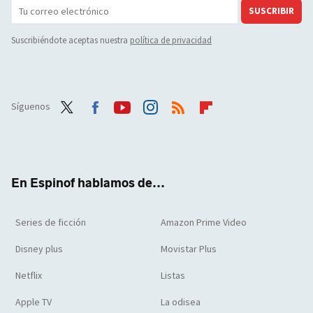
SUSCRIBIR
Suscribiéndote aceptas nuestra
política de privacidad
Síguenos
Twit
Face
Yout
Inst
RSS
Flip
ter
boo
ube
agra
boar
k
m
d
En Espinof hablamos de...
Series de ficción
Amazon Prime Video
Disney plus
Movistar Plus
Netflix
Listas
Apple TV
La odisea