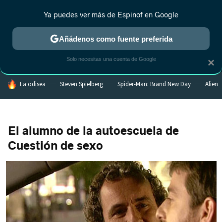
Ya puedes ver más de Espinof en Google
MENÚ
NUEVO
Añádenos como fuente preferida
CRÍTICA
ESTRENOS
REALITY
ANIME
RANKINGS CINE
RA
Solo necesitas una cuenta de Google
×
HOY SE HABLA DE
La odisea
Steven Spielberg
Spider-Man: Brand New Day
Alien
El alumno de la autoescuela de
Cuestión de sexo