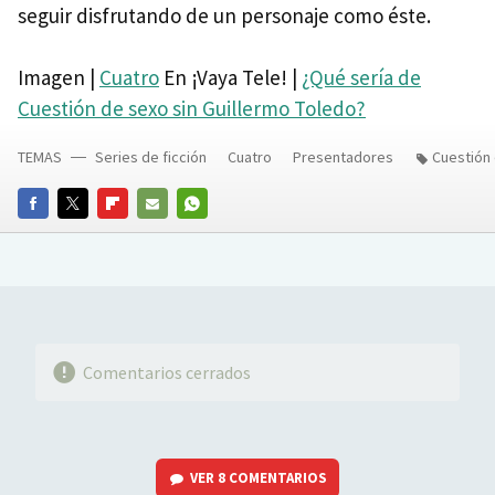
seguir disfrutando de un personaje como éste.
Imagen |
Cuatro
En ¡Vaya Tele! |
¿Qué sería de
Cuestión de sexo sin Guillermo Toledo?
TEMAS
Series de ficción
Cuatro
Presentadores
Cuestión
FACEBOOK
TWITTER
FLIPBOARD
E-
WHATSAPP
MAIL
Comentarios cerrados
VER
8 COMENTARIOS