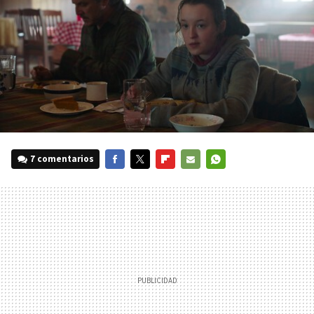
7 comentarios
FACEBOOK
TWITTER
FLIPBOARD
E-
WHATSAPP
MAIL