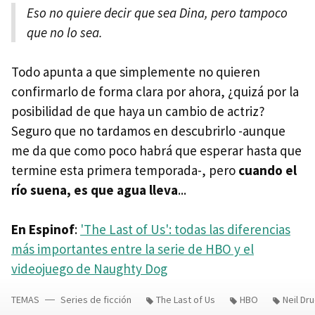
Eso no quiere decir que sea Dina, pero tampoco
que no lo sea.
Todo apunta a que simplemente no quieren
confirmarlo de forma clara por ahora, ¿quizá por la
posibilidad de que haya un cambio de actriz?
Seguro que no tardamos en descubrirlo -aunque
me da que como poco habrá que esperar hasta que
termine esta primera temporada-, pero
cuando el
río suena, es que agua lleva
...
En Espinof
:
'The Last of Us': todas las diferencias
más importantes entre la serie de HBO y el
videojuego de Naughty Dog
TEMAS
Series de ficción
The Last of Us
HBO
Neil Dr