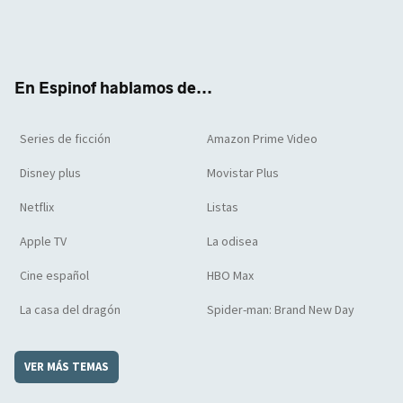
Twit
Face
Yout
Inst
RSS
Flip
ter
boo
ube
agra
boar
k
m
d
En Espinof hablamos de...
Series de ficción
Amazon Prime Video
Disney plus
Movistar Plus
Netflix
Listas
Apple TV
La odisea
Cine español
HBO Max
La casa del dragón
Spider-man: Brand New Day
VER MÁS TEMAS