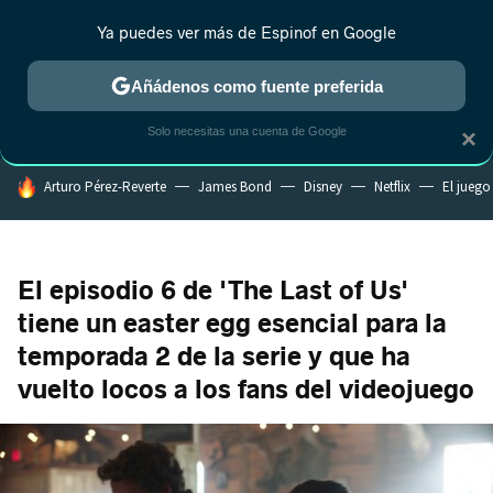
Ya puedes ver más de Espinof en Google
CRÍTICA
ESTRENOS
REALITY
ANIME
RANKINGS CINE
RA
Añádenos como fuente preferida
Solo necesitas una cuenta de Google
×
HOY SE HABLA DE
Arturo Pérez-Reverte
James Bond
Disney
Netflix
El juego
El episodio 6 de 'The Last of Us'
tiene un easter egg esencial para la
temporada 2 de la serie y que ha
vuelto locos a los fans del videojuego