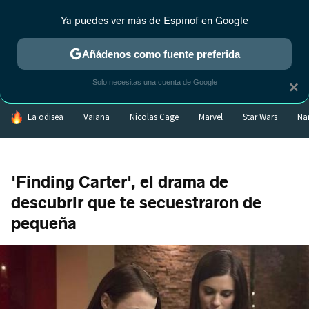
Ya puedes ver más de Espinof en Google
CRÍTICA
ESTRENOS
REALITY
ANIME
RANKINGS CINE
RA
Añádenos como fuente preferida
Solo necesitas una cuenta de Google
×
HOY SE HABLA DE
La odisea
Vaiana
Nicolas Cage
Marvel
Star Wars
Na
'Finding Carter', el drama de
descubrir que te secuestraron de
pequeña