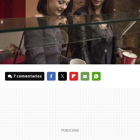
7 comentarios
FACEBOOK
TWITTER
FLIPBOARD
E-
WHATSAPP
MAIL