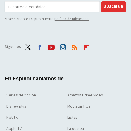
SUSCRIBIR
Suscribiéndote aceptas nuestra
política de privacidad
Síguenos
Twit
Face
Yout
Inst
RSS
Flip
ter
boo
ube
agra
boar
k
m
d
En Espinof hablamos de...
Series de ficción
Amazon Prime Video
Disney plus
Movistar Plus
Netflix
Listas
Apple TV
La odisea