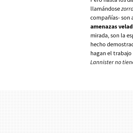
llamándose
zorr
compañías- son a
amenazas velada
mirada, son la es
hecho demostrado
hagan el trabajo
Lannister no tien