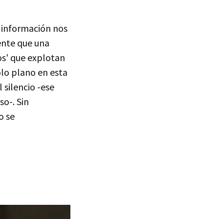
a información nos
ente que una
os' que explotan
ólo plano en esta
 silencio -ese
o-. Sin
o se