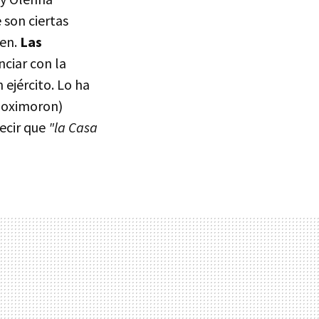
 son ciertas
cen.
Las
ciar con la
 ejército. Lo ha
e oximoron)
ecir que
"la Casa