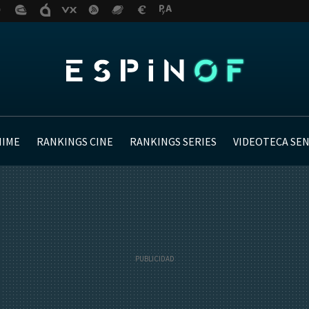
NIME
RANKINGS CINE
RANKINGS SERIES
VIDEOTECA SE