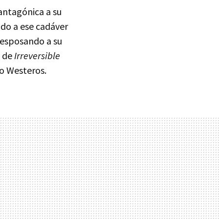
antagónica a su
ndo a ese cadáver
desposando a su
a de
Irreversible
io Westeros.