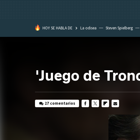
HOY SE HABLA DE
La odisea
Steven Spielberg
Kimetsu no Yaiba
'Juego de Tron
27 comentarios
FACEBOOK
TWITTER
FLIPBOARD
E-
MAIL