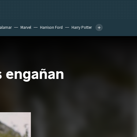
calamar
Marvel
Harrison Ford
Harry Potter
as engañan