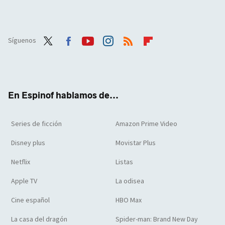
Síguenos
Twit
Face
Yout
Inst
RSS
Flip
ter
boo
ube
agra
boar
k
m
d
En Espinof hablamos de...
Series de ficción
Amazon Prime Video
Disney plus
Movistar Plus
Netflix
Listas
Apple TV
La odisea
Cine español
HBO Max
La casa del dragón
Spider-man: Brand New Day