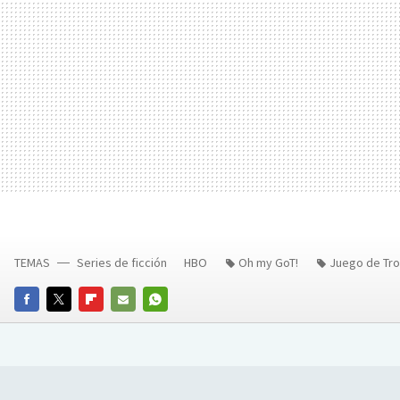
TEMAS
Series de ficción
HBO
Oh my GoT!
Juego de Tr
FACEBOOK
TWITTER
FLIPBOARD
E-
WHATSAPP
MAIL