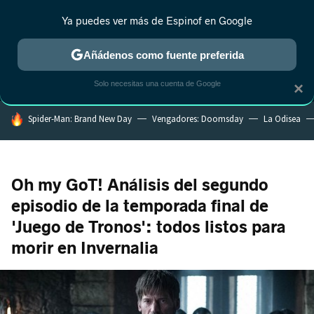
Ya puedes ver más de Espinof en Google
MENÚ
NUEVO
Añádenos como fuente preferida
CRÍTICA
ESTRENOS
REALITY
ANIME
RANKINGS CINE
RA
Solo necesitas una cuenta de Google
×
HOY SE HABLA DE
Spider-Man: Brand New Day
Vengadores: Doomsday
La Odisea
Oh my GoT! Análisis del segundo
episodio de la temporada final de
'Juego de Tronos': todos listos para
morir en Invernalia