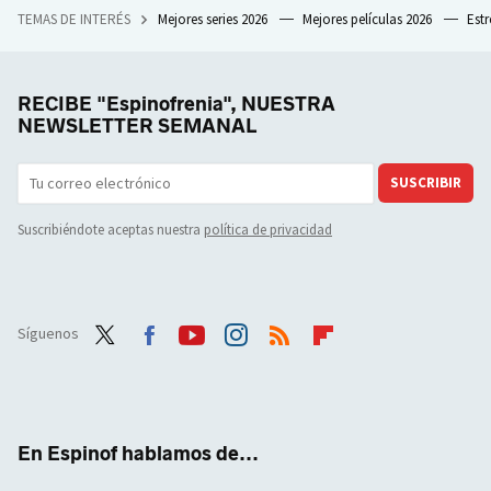
TEMAS DE INTERÉS
Mejores series 2026
Mejores películas 2026
Est
RECIBE "Espinofrenia", NUESTRA
NEWSLETTER SEMANAL
SUSCRIBIR
Suscribiéndote aceptas nuestra
política de privacidad
Síguenos
Twit
Face
Yout
Inst
RSS
Flip
ter
boo
ube
agra
boar
k
m
d
En Espinof hablamos de...