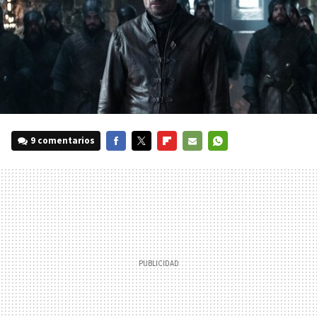
9 comentarios
FACEBOOK
TWITTER
FLIPBOARD
E-
WHATSAPP
MAIL