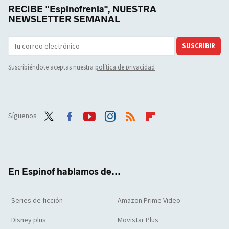
RECIBE "Espinofrenia", NUESTRA
NEWSLETTER SEMANAL
SUSCRIBIR
Suscribiéndote aceptas nuestra
política de privacidad
Síguenos
Twit
Face
Yout
Inst
RSS
Flip
ter
boo
ube
agra
boar
k
m
d
En Espinof hablamos de...
Series de ficción
Amazon Prime Video
Disney plus
Movistar Plus