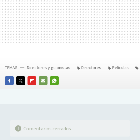
TEMAS
Directores y guionistas
Directores
Películas
FACEBOOK
TWITTER
FLIPBOARD
E-
WHATSAPP
MAIL
Comentarios cerrados