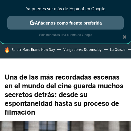
Ya puedes ver más de Espinof en Google
MENÚ
NUEVO
Añádenos como fuente preferida
CRÍTICA
ESTRENOS
REALITY
ANIME
RANKINGS CINE
RA
Solo necesitas una cuenta de Google
×
HOY SE HABLA DE
Spider-Man: Brand New Day
Vengadores: Doomsday
La Odisea
Una de las más recordadas escenas
en el mundo del cine guarda muchos
secretos detrás: desde su
espontaneidad hasta su proceso de
filmación