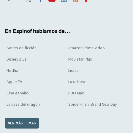
Twit
Face
Yout
Inst
RSS
Flip
ter
boo
ube
agra
boar
k
m
d
En Espinof hablamos de...
Series de ficción
Amazon Prime Video
Disney plus
Movistar Plus
Netflix
Listas
Apple TV
La odisea
Cine español
HBO Max
La casa del dragón
Spider-man: Brand New Day
VER MÁS TEMAS