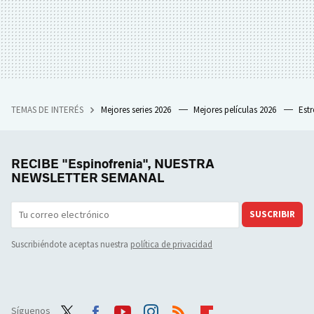
TEMAS DE INTERÉS
Mejores series 2026
Mejores películas 2026
Est
RECIBE "Espinofrenia", NUESTRA
NEWSLETTER SEMANAL
SUSCRIBIR
Suscribiéndote aceptas nuestra
política de privacidad
Síguenos