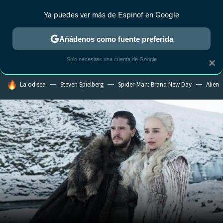
Ya puedes ver más de Espinof en Google
MENÚ
NUEVO
Añádenos como fuente preferida
CRÍTICA
ESTRENOS
REALITY
ANIME
RANKINGS CINE
RA
Solo necesitas una cuenta de Google
×
HOY SE HABLA DE
La odisea
Steven Spielberg
Spider-Man: Brand New Day
Alien